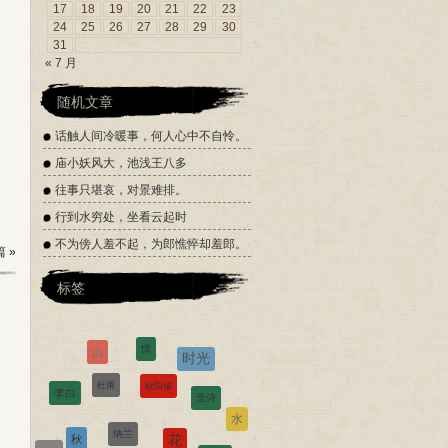
17
18
19
20
21
22
23
24
25
26
27
28
29
30
31
« 7 月
随机文章
话触人间冷暖事，何人心中不自怜。
庙小妖风大，池浅王八多
往事只堪哀，对景难排。
行到水穷处，坐看云起时
不为傍人羞不起，为郎憔悴却羞郎。
 »
标签
情
山
时光
欧阳修
杜甫
歪诗
李白
纳兰
水
花
秋
苏轼
离别