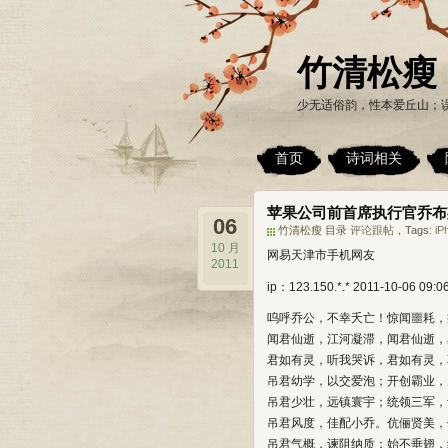
竹清松瘦
少无适俗韵，性本爱丘山；
首页
诗词相关
苹果公司前首席执行官乔布
06
竹清松瘦 目录
评论跟帖
，Tags:
iP
10 月
网易天津市手机网友
2011
ip：123.150.*.*
2011-10-06 09:
呜呼乔公，不幸夭亡！惊闻噩耗，
闻君仙逝，江河凝滞，闻君仙逝，
君如有灵，听我哭诉，君如有灵，
吊君幼学，以交爱泡；开创霸业，
吊君少壮，远镇寰宇；统领三军，
吊君风度，佳配小乔。伉俪贤美，
吊君气概，谏阻纳质；始不垂翅，