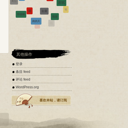
金庸
酒
菊
郭德纲
陆游
鹧鸪天
道德经
雨
雪
其他操作
登录
条目 feed
评论 feed
WordPress.org
喜欢本站，请订阅