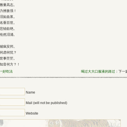
雅量高志。
力挫敌强！
泪如血浆。
名垂百世。
悲恸欲绝。
怆然泪涌。
辅疯安邦。
何虑何忧？
世事茫茫。
知音何方？！
~~好吃法
喝过大大口服液的路过
：下一篇
Name
Mail (will not be published)
Website