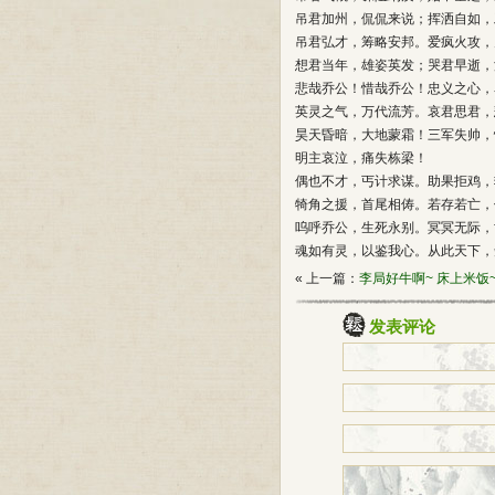
吊君加州，侃侃来说；挥洒自如，
吊君弘才，筹略安邦。爱疯火攻，
想君当年，雄姿英发；哭君早逝，
悲哉乔公！惜哉乔公！忠义之心，
英灵之气，万代流芳。哀君思君，
昊天昏暗，大地蒙霜！三军失帅，
明主哀泣，痛失栋梁！
偶也不才，丐计求谋。助果拒鸡，
犄角之援，首尾相俦。若存若亡，
呜呼乔公，生死永别。冥冥无际，
魂如有灵，以鉴我心。从此天下，
« 上一篇：
李局好牛啊~ 床上米饭
发表评论