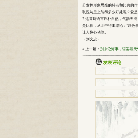
分发挥形象思维的特点和比兴的作
取悦与皇上能得多少好处呢？爱是
? 这首诗语言质朴自然，气韵天成
是比拟，从比中得出结论：“以色
让人惊心动魄。
（刘文忠）
« 上一篇：
别来沧海事，语罢暮天
发表评论