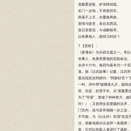
宠极爱还歇，妒深情却疏。
长门一步地，不肯暂回车。
雨落不上天，水覆难再收。
君情与妾意，各自东西流。
昔日芙蓉花，今成断根草。
以色事他人，能得几时好？
? 【赏析】：
《妾薄命》为乐府古题之一。李白
色事人，色衰而爱弛的悲剧命运。
全诗十六句，每四句基本为一个层
落。据《汉武故事》记载：汉武帝
最后指其女阿娇问：“阿娇好否？
一时。诗中用“咳唾落九天，随风
世。但是，好景不长。从“宠极爱
为了“夺宠”，曾做了种种努力，
吟》）；又曾用女巫楚服的法术，
门宫内，虽与皇帝相隔一步之远，
不可能，与《白头吟》所谓“东流
法，形象地揭示出这样一条规律：
策，它对以色取人者进行了讽刺，