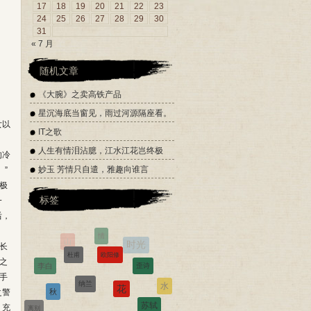
17
18
19
20
21
22
23
24
25
26
27
28
29
30
31
« 7 月
随机文章
《大腕》之卖高铁产品
星沉海底当窗见，雨过河源隔座看。
女以
IT之歌
人生有情泪沾臆，江水江花岂终极
的冷
妙玉 芳情只自遣，雅趣向谁言
”
极
标签
一
后，
欧阳修
长
杜甫
歪诗
之
李白
纳兰
花
手
秋
水
之警
苏轼
离别
金庸
酒
，充