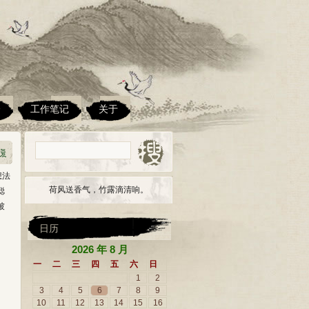
楼
工作笔记
关于
想法
荷风送香气，竹露滴清响。
聪
被
日历
2026 年 8 月
一
二
三
四
五
六
日
1
2
3
4
5
6
7
8
9
10
11
12
13
14
15
16