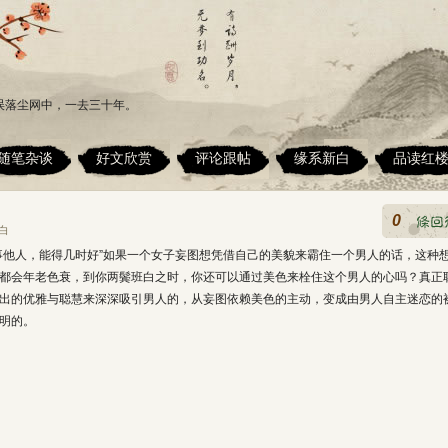
误落尘网中，一去三十年。
随笔杂谈
好文欣赏
评论跟帖
缘系新白
品读红
0
白
事他人，能得几时好”如果一个女子妄图想凭借自己的美貌来霸住一个男人的话，这种
都会年老色衰，到你两鬓班白之时，你还可以通过美色来栓住这个男人的心吗？真正
出的优雅与聪慧来深深吸引男人的，从妄图依赖美色的主动，变成由男人自主迷恋的
明的。