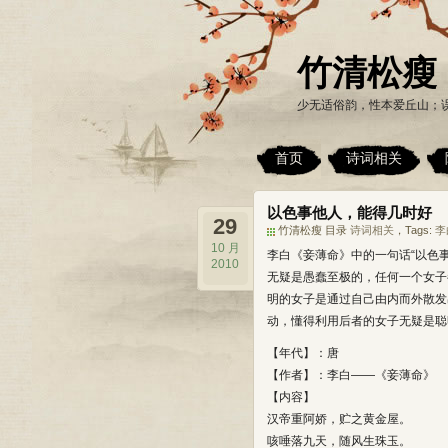
竹清松瘦
少无适俗韵，性本爱丘山；
首页
诗词相关
以色事他人，能得几时好
29
竹清松瘦 目录
诗词相关
，Tags:
李
10 月
李白《妾薄命》中的一句话“以色
2010
无疑是愚蠢至极的，任何一个女子
明的女子是通过自己由内而外散发
动，懂得利用后者的女子无疑是聪
【年代】：唐
【作者】：李白——《妾薄命》
【内容】
汉帝重阿娇，贮之黄金屋。
咳唾落九天，随风生珠玉。