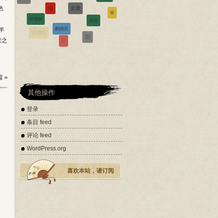
色
菊
陆游
郭德纲
鹧鸪天
西江月
半
道德经
雨
雪
读之
辛弃疾
 »
其他操作
登录
条目 feed
评论 feed
WordPress.org
喜欢本站，请订阅