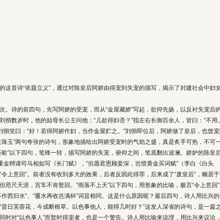
的这首诗“依题立义”，通过对陈皇后阿娇由得宠到失宠的描写，揭示了封建社会中妇
次。诗的前四句，先写阿娇的受宠，而从“金屋藏娇”写起，欲抑先扬，以反衬失宠后
刘彻数岁时，他的姑母长公主问他：“儿欲得妇否？”指左右长御百余人，皆曰：“不用。
”刘彻笑曰：“好！若得阿娇作妇，当作金屋贮之。”刘彻即位后，阿娇做了皇后，也曾宠
生珠玉”两句夸张的诗句，形象地描绘出阿娇受宠时的气焰之盛，真是炙手可热，不可
还歇”以下四句，笔锋一转，描写阿娇的失宠，俯仰之间，笔底翻出波澜。娇妒的陈皇
她重金聘请司马相如写《长门赋》，“但愿君恩顾妾深，岂惜黄金买词赋”（李白《白头
“令上意回”。前者没有收到多大的效果，后者反因此得罪，后来成了“废皇后”，幽居于
但咫尺天涯，宫车不肯暂回。“雨落不上天”以下四句，用形象的比喻，极言“令上意回”
不作西归水”、“覆水再收岂满杯”词旨相同。这是什么原因呢？最后四句，诗人用比兴的
“昔日芙蓉花，今成断根草。以色事他人，能得几时好？”这发人深省的诗句，是一篇
同时对“以色事人”而暂时得宠者，也是一个警告。诗人用比喻来说理，用比兴来议论