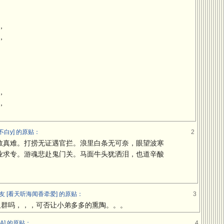
，
，
，
，
不白y] 的原贴：
2
救真难。打捞无证遇官拦。浪里白条无可奈，眼望波寒
业求专。游魂悲赴鬼门关。马面牛头犹洒泪，也道辛酸
 [看天听海闻香牵爱] 的原贴：
3
又群吗，，，可否让小弟多多的熏陶。。。
A] 的原贴：
4