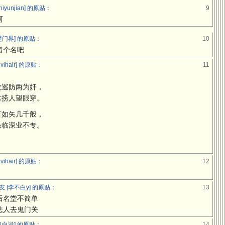
yunjian] 的原贴：
9
呵
门界] 的原贴：
10
留个名吧
ihair] 的原贴：
11
。
龙巡防两为奸，
水捞人望眼穿。
言如矢几千般，
恐临深业不专。
ihair] 的原贴：
12
[李不白y] 的原贴：
13
后名堂不简单
悲人去鬼门关
白说] 的原贴：
14