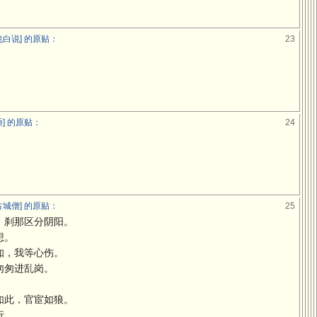
白说] 的原贴：
23
] 的原贴：
24
城僧] 的原贴：
25
，刹那区分阴阳。
想。
知，我等心伤。
匆匆进乱岗。
如此，官宦如狼。
行。