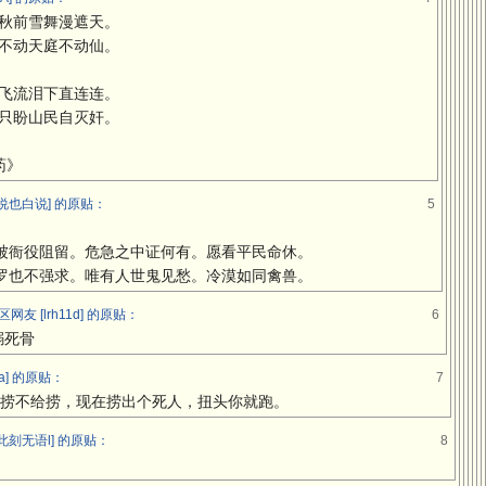
秋前雪舞漫遮天。
不动天庭不动仙。
飞流泪下直连连。
只盼山民自灭奸。
药》
说也白说] 的原贴：
5
被衙役阻留。危急之中证何有。愿看平民命休。
罗也不强求。唯有人世鬼见愁。冷漠如同禽兽。
 [lrh11d] 的原贴：
6
溺死骨
va] 的原贴：
7
捞不给捞，现在捞出个死人，扭头你就跑。
此刻无语l] 的原贴：
8