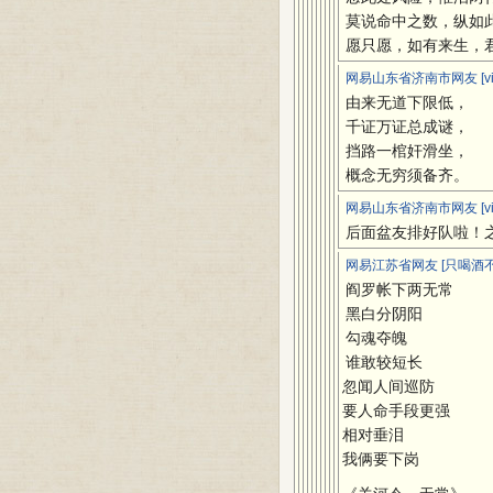
莫说命中之数，纵如
愿只愿，如有来生，
网易山东省济南市网友 [viv
由来无道下限低，
千证万证总成谜，
挡路一棺奸滑坐，
概念无穷须备齐。
网易山东省济南市网友 [viv
后面盆友排好队啦！
网易江苏省网友 [只喝酒不
阎罗帐下两无常
黑白分阴阳
勾魂夺魄
谁敢较短长
忽闻人间巡防
要人命手段更强
相对垂泪
我俩要下岗