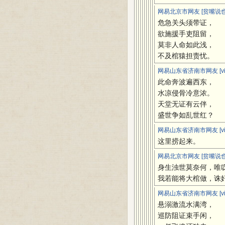
网易北京市网友 [贫嘴说也
危急关头须带证，
欲施援手吏阻留，
莫非人命如此浅，
不及棺猿担责忧。
网易山东省济南市网友 [viv
此命奔波遍西东，
水凉侵骨冷意浓。
天堂无证有云伴，
盛世争如乱世红？
网易山东省济南市网友 [viv
这里捞起来。
网易北京市网友 [贫嘴说也
身生浊世莫奈何，唯
我若能将大棺做，诛
网易山东省济南市网友 [viv
悬溺激流水满湾，
巡防阻证束手闲，