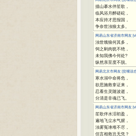
描山摹水伴笙歌，
临风浴月醉磋砣，
本应持才思报国，
争奈世浊狼太多。
网易山东省济南市网友 [viv
浊世饿狼何其多，
饲之剜肉犹不绝，
未知我佛今何处?
纵然亲至度不脱。
网易北京市网友 [贫嘴说也
寒水溺中命将危，
欲思施救拿证来，
忍看生灵随波逝，
分清是非魂已飞。
网易山东省济南市网友 [viv
笙歌伴水泪初盈，
遍地飞尘水气腥，
浊雾冤谗堆不尽，
但言相救岂无凭？