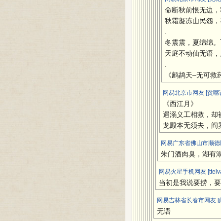
命断秋前恨无边，
秋霜凝冻山民怨，
.
冬震震，夏绵绵。
天庭不动仙无语，
.
《鹧鸪天–无可救
网易北京市网友 [贫嘴
《西江月》
遇溺义工相救，却
龙殿本无须去，阎
网易广东省佛山市顺德区网友
朱门酒肉臭，湖有
网易火星手机网友 [ttel
当初是我说要捞，要
网易吉林省长春市网友 [
无语