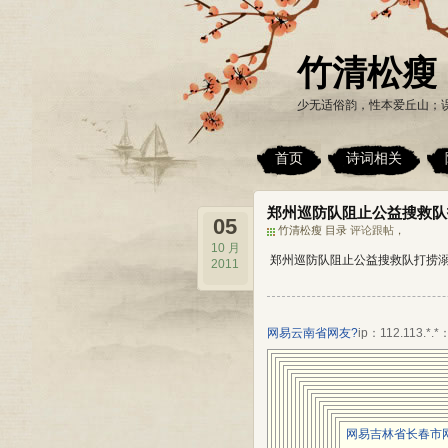
竹清松瘦
少无适俗韵，性本爱丘山；
首页
诗词相关
郑州巡防队阻止公益搜救队
05
竹清松瘦 目录
评论跟帖
，
10 月
郑州巡防队阻止公益搜救队打捞溺
2011
网易云南省网友?
ip：112.113.*.*
网易吉林省长春市网友