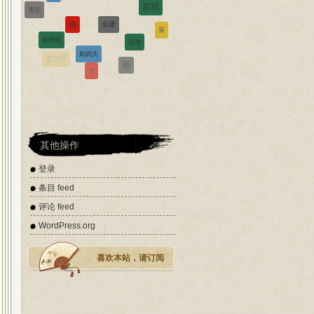
陆游
郭德纲
菊
鹧鸪天
禅
雨
道德经
雪
西江月
辛弃疾
诗经
其他操作
登录
条目 feed
评论 feed
WordPress.org
喜欢本站，请订阅