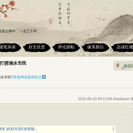
误落尘网中，一去三十年。
随笔杂谈
好文欣赏
评论跟帖
缘系新白
品读红
打捞溺水市民
0
水市民?
查看网易新闻原文
：
2011-08-10 00:13:59 zhaofuyun
 [此刻无语l] 的原贴：
1