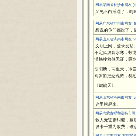
网易湖南省长沙市网友 [zhi
又见不白淫湿了，呵
网易广东省广州市网友 [楚
想说的你们都说了，
网易山东省济南市网友 [viv
文明上网，登录发贴
不定风波碧水寒，蛟
滥施搜救倘无证，隔
阴阳断，两重天，冷
阎罗欲把悲魂救，犹
《鹧鸪天》
网易山东省济南市网友 [viv
这里捞起来。
网易内蒙古呼和浩特市网友 
救人无证吏纠缠，幕
设卡千重为敛费，谁
网易北京市网友 [贫嘴说也