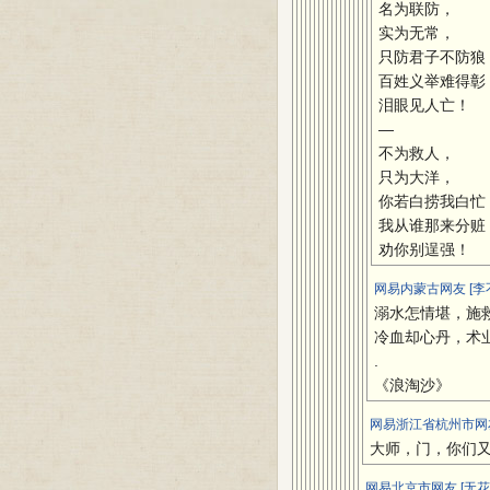
名为联防，
实为无常，
只防君子不防狼
百姓义举难得彰
泪眼见人亡！
—
不为救人，
只为大洋，
你若白捞我白忙
我从谁那来分赃
劝你别逞强！
网易内蒙古网友 [李
溺水怎情堪，施
冷血却心丹，术
.
《浪淘沙》
网易浙江省杭州市网友
大师，门，你们
网易北京市网友 [无花