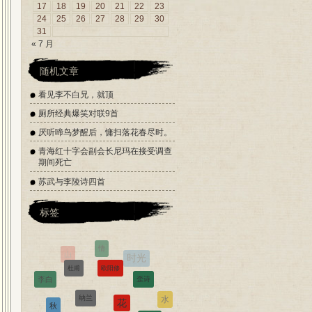
17
18
19
20
21
22
23
24
25
26
27
28
29
30
31
« 7 月
随机文章
看见李不白兄，就顶
厕所经典爆笑对联9首
厌听啼鸟梦醒后，慵扫落花春尽时。
青海红十字会副会长尼玛在接受调查
期间死亡
苏武与李陵诗四首
标签
欧阳修
杜甫
纳兰
歪诗
花
秋
苏轼
水
金庸
酒
离别