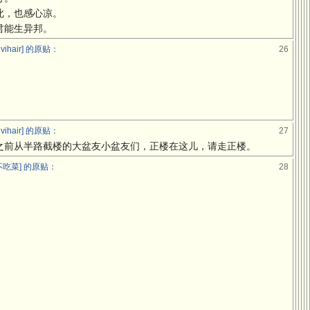
此，也感心凉。
君能生异邦。
ihair] 的原贴：
26
ihair] 的原贴：
27
之前从半路截楼的大盆友小盆友们，正楼在这儿，请走正楼。
吃菜] 的原贴：
28