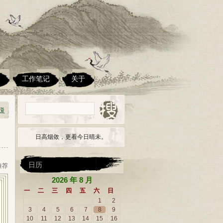
楼
工作笔记
关于
日高烟敛，更看今日晴未。
日历
 推荐
2026 年 8 月
一
二
三
四
五
六
日
1
2
3
4
5
6
7
8
9
10
11
12
13
14
15
16