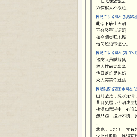
一任飞魂还独去，
须信棺人不欲还。
网易广东省网友 [贫嘴说也
此命不该生天朝，
不分轻重认证照，
如今幽灵归地腐，
借问还须带证否。
网易广东省网友 [西门吹睡
巡防队员腻搞笑
救人性命要套套
他日落难是你妈
众人笑笑你跳跳
网易陕西省西安市网友 [古
山河茫茫，流水无情
昔日笑靥，今朝成空
魂漫如意湖中，有谁
怨只怨，投胎不慎、
。
悲也，天地间，竟有
念此处风险，惟泪两