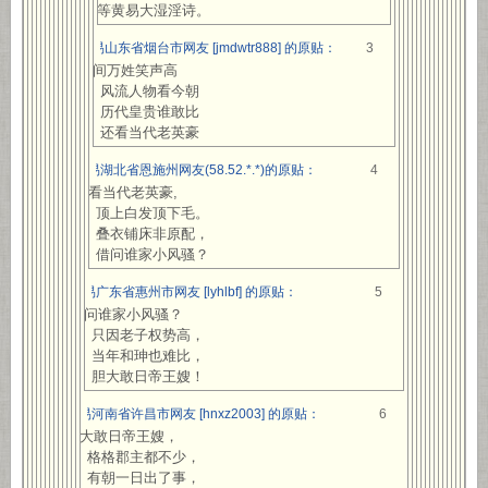
坐等黄易大湿淫诗。
网易山东省烟台市网友 [jmdwtr888] 的原贴：
3
人间万姓笑声高
风流人物看今朝
历代皇贵谁敢比
还看当代老英豪
网易湖北省恩施州网友(58.52.*.*)的原贴：
4
还看当代老英豪,
顶上白发顶下毛。
叠衣铺床非原配，
借问谁家小风骚？
网易广东省惠州市网友 [lyhlbf] 的原贴：
5
借问谁家小风骚？
只因老子权势高，
当年和珅也难比，
胆大敢日帝王嫂！
网易河南省许昌市网友 [hnxz2003] 的原贴：
6
胆大敢日帝王嫂，
格格郡主都不少，
有朝一日出了事，