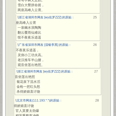
哥哥手舞又足蹈。
雪白大臀拼命摇，
两座高峰入云霄。
网易浙江省湖州市网友 [wy佐罗ZZZ] 的原贴：
25
两座高峰入云霄
一泉幽水浪陶陶
翻云覆雨仙难比
恨不夜夜乐逍遥
网易广东省深圳市网友 [湿银李黑] 的原贴：
26
恨不夜夜乐逍遥，
灵倒小三功夫高。
老汉推车半山腰，
观音坐莲出艳照。
网易浙江省湖州市网友 [wy佐罗ZZZ] 的原贴：
27
观音坐莲出艳照
菊花泉下流水滔
金枪一把红头怒
杀得娇娘直讨饶
网易北京市网友(111.193.*.*)的原贴：
28
杀得娇娘直讨饶
官人莫要太劲爆
稍等重整再冲锋