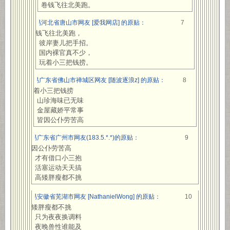
卷钱飞往北美跑。
网易河北省唐山市网友 [爱我网店] 的原贴：
7
卷钱飞往北美跑，
彼岸妻儿把手招。
国内裸官真不少，
玩着小三把钱捞。
网易广东省佛山市禅城区网友 [随波逐浪z] 的原贴：
8
玩着小三把钱捞
山珍海味已无味
金屋藏娇平常事
皆因公仆劳苦高
网易广东省广州市网友(183.5.*.*)的原贴：
9
皆因公仆劳苦高
才有借口小三抱
活塞运动天天搞
高矮胖瘦都不挑
网易安徽省芜湖市网友 [NathanielWong] 的原贴：
10
高矮胖瘦都不挑
只为夜夜换调料
夜晚兽性谁能及