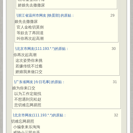
娇娘先去撒撒尿
网易浙江省温州市网友 [铁蛋部] 的原贴：
29
娇娘先去撒撒尿
官人金枪切莫倒
等奴去了再回道
叫你再次起高潮
网易北京市网友(111.193.*.*)的原贴：
30
叫你再次起高潮
这次姿势你来挑
若嫌传统不过瘾
娇娘我来做口交
网易广东省网友 [今日毛事] 的原贴：
31
娇娘为你来口交
以为工作定能找
不想遇到完松赵
悲切难忘网易照
网易北京市网友(111.193.*.*)的原贴：
32
悲切难忘网易照
小编拿来乐淘淘
威胁小三照在手