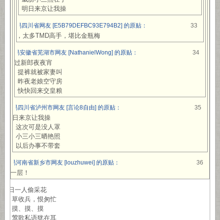
明日来京让我操
网易四川省网友 [E5B79DEFBC93E794B2] 的原贴：
33
靠，太多TMD高手，堪比金瓶梅
网易安徽省芜湖市网友 [NathanielWong] 的原贴：
34
赛过新郎夜夜宵
提裤就被家妻叫
昨夜老娘空守房
快快回来交皇粮
网易四川省泸州市网友 [言论8自由] 的原贴：
35
明日来京让我操
这次可是没人罩
小三小三晒艳照
以后办事不带套
网易河南省新乡市网友 [louzhuwei] 的原贴：
36
加一层！
昔日一人偷采花
草收兵，恨匆忙
摸、摸、摸
莺歌私语犹在耳