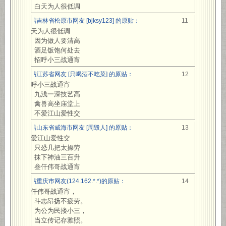
白天为人很低调
网易吉林省松原市网友 [bjksy123] 的原贴：
11
白天为人很低调
因为做人要清高
酒足饭饱何处去
招呼小三战通宵
网易江苏省网友 [只喝酒不吃菜] 的原贴：
12
招呼小三战通宵
九浅一深技艺高
禽兽高坐庙堂上
不爱江山爱性交
网易山东省威海市网友 [周毁人] 的原贴：
13
不爱江山爱性交
只恐几把太操劳
抹下神油三百升
叁仟伟哥战通宵
网易重庆市网友(124.162.*.*)的原贴：
14
叁仟伟哥战通宵，
斗志昂扬不疲劳。
为公为民搂小三，
当立传记存雅照。