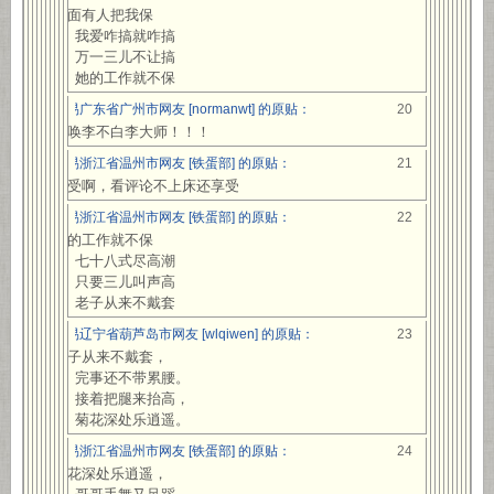
上面有人把我保
我爱咋搞就咋搞
万一三儿不让搞
她的工作就不保
网易广东省广州市网友 [normanwt] 的原贴：
20
呼唤李不白李大师！！！
网易浙江省温州市网友 [铁蛋部] 的原贴：
21
享受啊，看评论不上床还享受
网易浙江省温州市网友 [铁蛋部] 的原贴：
22
她的工作就不保
七十八式尽高潮
只要三儿叫声高
老子从来不戴套
网易辽宁省葫芦岛市网友 [wlqiwen] 的原贴：
23
老子从来不戴套，
完事还不带累腰。
接着把腿来抬高，
菊花深处乐逍遥。
网易浙江省温州市网友 [铁蛋部] 的原贴：
24
菊花深处乐逍遥，