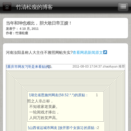
竹清松瘦的博客
当年和珅也难比， 胆大敢日帝王嫂！
发表于： 4 10 月, 2011
作者 : 竹清松瘦
河南汝阳县称人大主任不雅照网帖失实?
查看网易新闻原文
网易重庆市网友?[
哥是来看贴的
]：
2011-08-03 17:04:37 zhaofuyun 推荐
网易湖北省恩施州网友(58.52.*.*)的原贴：
1
雅照之人非占标，
不知谁家老英豪。
一轮闺戏才捧出，
人间万姓笑声高。
网易山西省运城市网友 [放开那个女孩1] 的原贴：
2