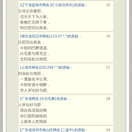
网易辽宁省盘锦市网友 [打小就当班长] 的原贴：
15
当立传记存雅照，
召示天下为人标。
夜晚忙完胯下事，
明日照写出师表。
网易湖北省武汉市网友(113.57.*.*)的原贴：
16
明日照写出师表，
今朝鸡巴醉逍遥。
白毛爱与黑毛交，
交到深处出艳照。
网易上海市网友(220.248.*.*)的原贴：
17
交到深处出艳照，
一遭扬名冲云霄。
今朝有酒今朝醉，
管人评论好与孬。
网易广东省网友 [今日毛事] 的原贴：
18
管人评论好与孬
我自风流我自陶
你们屁民能啥的
上面有人把我保
网易广东省深圳市南山区网友 [二逼牛] 的原贴：
19