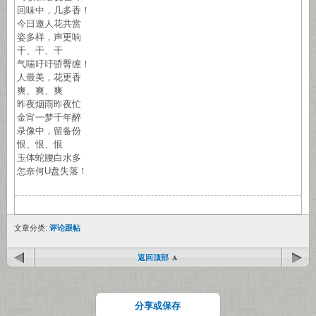
回味中，几多香！
今日邀人花共赏
姿多样，声更响
干、干、干
气喘吁吁骄臀缠！
人最美，花更香
爽、爽、爽
昨夜烟雨昨夜忙
金宵一梦千年醉
录像中，留备份
恨、恨、恨
玉体蛇腰白水多
怎奈何U盘失落！
文章分类:
评论跟帖
返回顶部
分享或保存