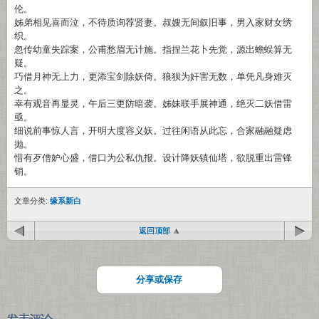
伦。
姊弟相见喜而泣，不待质询荐贤妻。叔嫂无间叙旧事，男入家财女绣
织。
忽传幼童失踪案，公甫愁眉无计施。指捏兰花卜先觉，源出蟾蜈算无
疑。
巧借月神无上力，更添宝剑除妖倚。狼狈为奸害无数，单凭凡身难灭
之。
幸有观音再显灵，午后三更防暗袭。姊妹联手展神通，绝灭二妖借雷
亟。
细说前事惊人言，开明大度容义妖。过往闲语从此忘，合家融融疑虑
抛。
惜有歹僧妒心盛，借口为公私仇报。设计降妖镇仙塔，欲脱重出雷锋
销。
文章分类:
缘系新白
返回顶部
分享或保存