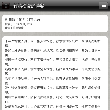
竹清松瘦的博客
新白娘子传奇 剧情长诗
发表于： 14 3 月, 2012
作者 : 竹清松瘦
千年白蛇化人身，大士指点来报恩。欲求前情何处在，西湖高处断桥
横。
途经山林遇劫匪，拳来剑往施绝艺。胜负分明相告饶，共为女身亦同
类。
相顾一笑泯恩仇，不打不识结金兰。无视前路多渺茫，把臂共寻牧童
男。
断桥初会伞为媒，前生恩定今世缘。新婚未久劫难至，库银失窃发配
远。
悬壶济世修功德，行医救人种善果。恰有妖道敛钱财，薄施小计弥灾
祸。
端午误饮雄黄酒，素贞现形惊汉文。追悔莫及求神芝，无常领命锁仙
魂。
崎岖黄泉通幽径，阴森阎罗释疑嫌。幻化白绫展奇术，方消心结瞒许
仙。
妒嫉贤能思奸计，人心毒甚鹤顶红。神佛不悯婆孙苦，惟有义妖渡众