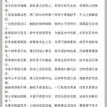
生。
违天抗命夺魂魄，损耗真元活死人。官府文告升会首，良善民心同振
奋。
三皇祖庙聚会愁，寒门何出传世物？幸得小青施妙手，不义之财解急
忧。
一念慈悲留活口，触怒奸相种祸根。纨绔公子苏州行，偶遇盗宝女强
人。
跋扈嚣张讨皇贡，暗中安排害贤良。为难县令中间挤，左民右官作何
选？
折衷发配离家园，娇妻救夫赴上京。无理刁难相要挟，佞官作福欺地
仙。
暗斗明争渡天劫，重归旧地人事非。恨天强拆神仙眷，历难重重雁孤
飞。
因果循环有定数，权臣丧子社稷福。然有边风耳旁吹，快马急召法海
出。
书呆不辨恶与善，轻信人言陷寺院。累妻跪行膝代步，怎料恶僧又食
言。
难平心中滔天怒，青儿仗剑救许仙。怎奈终究道行浅，难敌秃驴负伤
残。
姊妹情深能不顾，触犯天条漫金山。一己私怨法海迷，挂牵夫君素贞
陷。
因少灵猴金睛眼，天庭不辨是与非。滔滔水患伤无数，涂炭生灵帐归
谁？
夫妻失散难觅寻，心急彷徨若游魂。断桥重会泪涟涟，重誓厮守享天