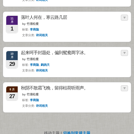
落叶人何在，寒云路几层
11
月
by 竹清松瘦
1
标签:
李商隐
文章分类:
诗词相关
起来呵手封题处，偏到鸳鸯两字冰。
10
月
by 竹清松瘦
29
标签:
李商隐
,
鹧鸪天
文章分类:
诗词相关
秋阴不散霜飞晚，留得枯荷听雨声。
8 月
by 竹清松瘦
27
标签:
李商隐
文章分类:
诗词相关
移动主题 |
切换到常规主题