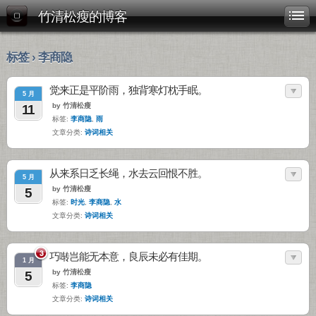
竹清松瘦的博客
标签 › 李商隐
觉来正是平阶雨，独背寒灯枕手眠。
5 月
by 竹清松瘦
11
标签:
李商隐
,
雨
文章分类:
诗词相关
从来系日乏长绳，水去云回恨不胜。
5 月
by 竹清松瘦
5
标签:
时光
,
李商隐
,
水
文章分类:
诗词相关
3
巧啭岂能无本意，良辰未必有佳期。
1 月
by 竹清松瘦
5
标签:
李商隐
文章分类:
诗词相关