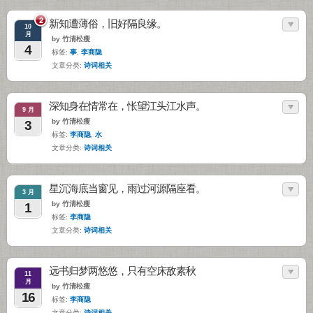
2
新知遭薄俗，旧好隔良缘。
10
月
by 竹清松瘦
4
标签:
事
,
李商隐
文章分类:
诗词相关
深知身在情常在，怅望江头江水声。
9 月
by 竹清松瘦
3
标签:
李商隐
,
水
文章分类:
诗词相关
星沉海底当窗见，雨过河源隔座看。
3 月
by 竹清松瘦
1
标签:
李商隐
文章分类:
诗词相关
远书归梦两悠悠，只有空床敌素秋
11
月
by 竹清松瘦
16
标签:
李商隐
文章分类:
诗词相关