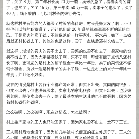
了，欠了 8 万。第二年村长卖 20 万一套，卖米的急了，看着卖肉的赚
了，也买了，欠了 15 万。第三年卖 50 万一套，卖果子的也买了，欠了
40 万，钱不够的，可以到村长的钱行去借。
就这样村里有能力的人都买了村长的高价房，村长是赚大发了啊，不但
把他们以前的积蓄赚了，还让他们后 20 年赚的钱都源源不断的流给自
己。于是卖肉的卖了钱，不敢像以前一样买家电，买水果，赚了一点钱
后就还村长钱去了。其他的也是这样，卖了一点钱后还村长钱去了。
就这样，渐渐的卖肉的卖不出去了，卖菜的也卖不出去了，卖家电的也
卖不出去了。因为大家都没钱了啊，买不了啊，即使有赚了点钱又还村
长了啊。更可恶的是村上的铺子租金一年比一年贵。卖了的菜钱还不够
铺子租金。所以一边是种果子的卖不了钱，一边是村上的果子一年比一
年贵，并且还不好卖。
现在的情况是村上各行个业都产能正常，但卖不出去。卖肉的肉很多，
但卖不出去，但也没钱买米。卖家电的家电很多，但卖不出去，也没钱
买菜啊。即使卖出去一点，除了最基本的生活其他也不敢买啊，因为欠
着村长钱行的钱啊。
怎么破啊，怎么破啊，现在这情况，怎么破啊？
村上生产家电的工人也只能回家了，因为家电卖不出去，发不了工资。
工人回村后地也没了，因为前几年被村长便宜的征去修房子了。工人怎
么办啊，米都没钱买了啊，要么跳楼，要么偷抢乱杀人啊。