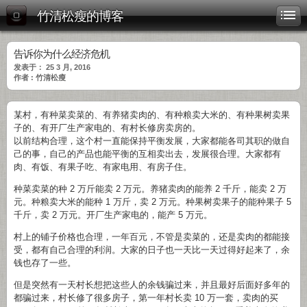
竹清松瘦的博客
告诉你为什么经济危机
发表于： 25 3 月, 2016
作者 : 竹清松瘦
某村，有种菜卖菜的、有养猪卖肉的、有种粮卖大米的、有种果树卖果
子的、有开厂生产家电的、有村长修房卖房的。
以前结构合理，这个村一直能保持平衡发展，大家都能各司其职的做自
己的事，自己的产品也能平衡的互相卖出去，发展很合理。大家都有
肉、有饭、有果子吃、有家电用、有房子住。
种菜卖菜的种 2 万斤能卖 2 万元。养猪卖肉的能养 2 千斤，能卖 2 万
元。种粮卖大米的能种 1 万斤，卖 2 万元。种果树卖果子的能种果子 5
千斤，卖 2 万元。开厂生产家电的，能产 5 万元。
村上的铺子价格也合理，一年百元，不管是卖菜的，还是卖肉的都能接
受，都有自己合理的利润。大家的日子也一天比一天过得好起来了，余
钱也存了一些。
但是突然有一天村长想把这些人的余钱骗过来，并且最好后面好多年的
都骗过来，村长修了很多房子，第一年村长卖 10 万一套，卖肉的买