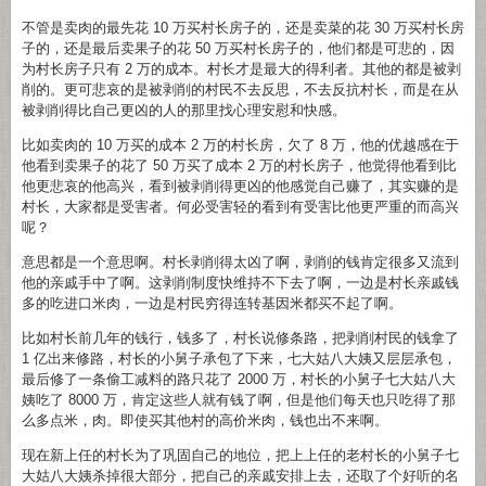
不管是卖肉的最先花 10 万买村长房子的，还是卖菜的花 30 万买村长房
子的，还是最后卖果子的花 50 万买村长房子的，他们都是可悲的，因
为村长房子只有 2 万的成本。村长才是最大的得利者。其他的都是被剥
削的。更可悲哀的是被剥削的村民不去反思，不去反抗村长，而是在从
被剥削得比自己更凶的人的那里找心理安慰和快感。
比如卖肉的 10 万买的成本 2 万的村长房，欠了 8 万，他的优越感在于
他看到卖果子的花了 50 万买了成本 2 万的村长房子，他觉得他看到比
他更悲哀的他高兴，看到被剥削得更凶的他感觉自己赚了，其实赚的是
村长，大家都是受害者。何必受害轻的看到有受害比他更严重的而高兴
呢？
意思都是一个意思啊。村长剥削得太凶了啊，剥削的钱肯定很多又流到
他的亲戚手中了啊。这剥削制度快维持不下去了啊，一边是村长亲戚钱
多的吃进口米肉，一边是村民穷得连转基因米都买不起了啊。
比如村长前几年的钱行，钱多了，村长说修条路，把剥削村民的钱拿了
1 亿出来修路，村长的小舅子承包了下来，七大姑八大姨又层层承包，
最后修了一条偷工减料的路只花了 2000 万，村长的小舅子七大姑八大
姨吃了 8000 万，肯定这些人就有钱了啊，但是他们每天也只吃得了那
么多点米，肉。即使买其他村的高价米肉，钱也出不来啊。
现在新上任的村长为了巩固自己的地位，把上上任的老村长的小舅子七
大姑八大姨杀掉很大部分，把自己的亲戚安排上去，还取了个好听的名