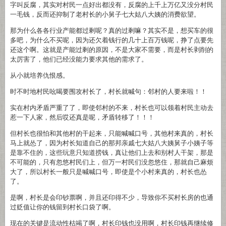
字叫反腐，其实对村民一点好出都没有，反腐的上千上万亿又没分村民
一毛钱，反而还抑制了老村长的小舅子七大姑八大姨的消费欲望。
那为什么各各行业产能都过剩呢？真的过剩嘛？其实不是，想买车的很
多吧，为什么不买呢，因为还欠着钱行的几十上百万钱呢，挣了点要先
还这个啊。这就是产能过剩的原因，不是大家不需要，而是村长剥削的
太厉害了，他们已经没能力要求其他的需求了。
从小就培养仇恨感。
时不时地村民吆喝要围攻村长了，村长就喊句：邻村的人要来啦！！
实在村内矛盾严重了了，即使邻村的不来，村长也可以领着村民主动去
惹一下人家，然后哎还真是呢，矛盾转移了！！！
但村长也很怕和其他村的干起来，只能喊喊口号，其他村来真的，村长
马上就怂了，因为村长知道自己的那邦亲戚七大姑八大姨舅子小姨子等
是靠不住的，这些玩意只知道捞钱，真让他们上去和别村人干架，那是
不可能的，只有忽悠村民们上，但万一村民们没忽悠住，那就自己麻烦
大了，所以村长一般只是喊喊口号，即使是个小村来真的，村长也怂
了。
是啊，村长是会印钞票啊，并且还印得不少，导致你不买村长房的也通
过贬值让你的钱留到村长口袋了啊。
现在的关键是流动性枯竭了啊，村长印钱也没用啊，村长印钱再继续修