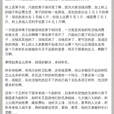
村上卖果子的，只能把果子倒河里了啊，因为大家没钱消费，加上村上
的铺子和运费太贵，果子的价格一低再低，原先批发出去 1 元 1 斤的果
子，现在批发出去 1 毛钱 1 斤，但加上运费 5 毛 1 斤，铺面费 2 元 1
斤。村上其他人买到手也要 2.6 元 1 斤啊。
一方面是种果子的被逼得把果子倒河里，一方面是其他村民没钱消费，
价格太贵，怎么办啊啊？果农果子卖不了，只能自己饿了吃自己的果
子，没钱买其他的了，没钱买肉了，没钱买米了，更可悲的是，造成目
前的局面，村上的人大多数都不知道为什么啊？为什么出现现在这局
面？只有村长在偷偷的今天干这家的老婆，明天干那家的女儿，爽翻了
天啊。
事情如果这么简单，就很好解决，杀掉村长。
村长有枪啊，有强大的村卫队啊，还有核蛋啊，你让米都买不起的村民
怎么去杀村长啊。并且这个村的村民都有一个特点，只要还有一口饭
吃，就能忍，实在没饭吃的忍不了的自己疯了去乱杀其它村民，也没胆
量杀村长啊。
还有一个正村长下面本来就一个副村长，后来村长把他的兄弟和小舅子
都提拔为副村长，副村长又提拔他们的兄弟姐妹，七大姨八大妈的，村
上公路开始收费，建收费站，油价又上涨，没办法，要养的人太多，村
民本来收入就不多，挣的钱要还房贷，看病，教育，啥的又都被村长们
垄断……