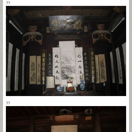
??
??