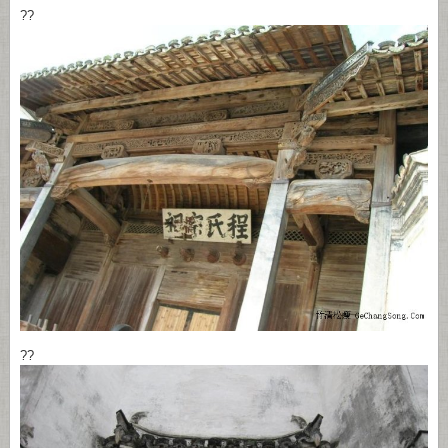
??
??