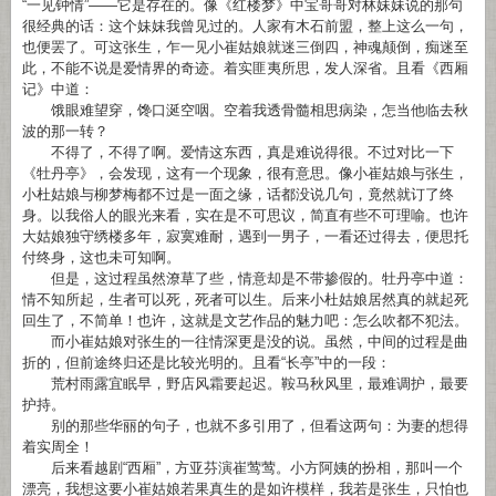
“一见钟情”——它是存在的。像《红楼梦》中宝哥哥对林妹妹说的那句
很经典的话：这个妹妹我曾见过的。人家有木石前盟，整上这么一句，
也便罢了。可这张生，乍一见小崔姑娘就迷三倒四，神魂颠倒，痴迷至
此，不能不说是爱情界的奇迹。着实匪夷所思，发人深省。且看《西厢
记》中道：
饿眼难望穿，馋口涎空咽。空着我透骨髓相思病染，怎当他临去秋
波的那一转？
不得了，不得了啊。爱情这东西，真是难说得很。不过对比一下
《牡丹亭》，会发现，这有一个现象，很有意思。像小崔姑娘与张生，
小杜姑娘与柳梦梅都不过是一面之缘，话都没说几句，竟然就订了终
身。以我俗人的眼光来看，实在是不可思议，简直有些不可理喻。也许
大姑娘独守绣楼多年，寂寞难耐，遇到一男子，一看还过得去，便思托
付终身，这也未可知啊。
但是，这过程虽然潦草了些，情意却是不带掺假的。牡丹亭中道：
情不知所起，生者可以死，死者可以生。后来小杜姑娘居然真的就起死
回生了，不简单！也许，这就是文艺作品的魅力吧：怎么吹都不犯法。
而小崔姑娘对张生的一往情深更是没的说。虽然，中间的过程是曲
折的，但前途终归还是比较光明的。且看“长亭”中的一段：
荒村雨露宜眠早，野店风霜要起迟。鞍马秋风里，最难调护，最要
护持。
别的那些华丽的句子，也就不多引用了，但看这两句：为妻的想得
着实周全！
后来看越剧“西厢”，方亚芬演崔莺莺。小方阿姨的扮相，那叫一个
漂亮，我想这要小崔姑娘若果真生的是如许模样，我若是张生，只怕也