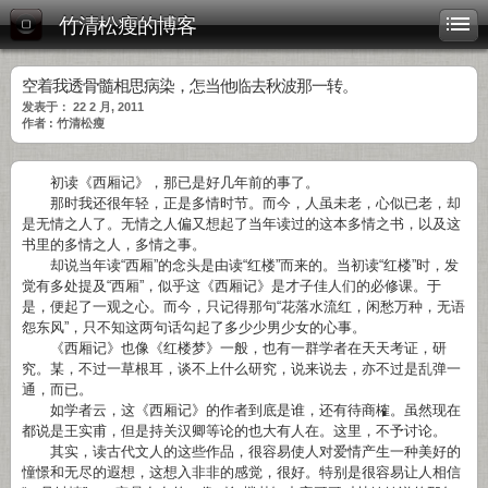
竹清松瘦的博客
空着我透骨髓相思病染，怎当他临去秋波那一转。
发表于： 22 2 月, 2011
作者 : 竹清松瘦
初读《西厢记》，那已是好几年前的事了。
那时我还很年轻，正是多情时节。而今，人虽未老，心似已老，却
是无情之人了。无情之人偏又想起了当年读过的这本多情之书，以及这
书里的多情之人，多情之事。
却说当年读“西厢”的念头是由读“红楼”而来的。当初读“红楼”时，发
觉有多处提及“西厢”，似乎这《西厢记》是才子佳人们的必修课。于
是，便起了一观之心。而今，只记得那句“花落水流红，闲愁万种，无语
怨东风”，只不知这两句话勾起了多少少男少女的心事。
《西厢记》也像《红楼梦》一般，也有一群学者在天天考证，研
究。某，不过一草根耳，谈不上什么研究，说来说去，亦不过是乱弹一
通，而已。
如学者云，这《西厢记》的作者到底是谁，还有待商榷。虽然现在
都说是王实甫，但是持关汉卿等论的也大有人在。这里，不予讨论。
其实，读古代文人的这些作品，很容易使人对爱情产生一种美好的
憧憬和无尽的遐想，这想入非非的感觉，很好。特别是很容易让人相信