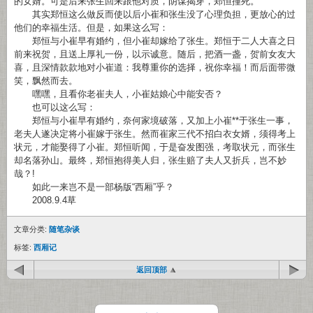
的女婿。可是后来张生回来跟他对质，阴谋揭穿，郑恒撞死。
其实郑恒这么做反而使以后小崔和张生没了心理负担，更放心的过
他们的幸福生活。但是，如果这么写：
郑恒与小崔早有婚约，但小崔却嫁给了张生。郑恒于二人大喜之日
前来祝贺，且送上厚礼一份，以示诚意。随后，把酒一盏，贺前女友大
喜，且深情款款地对小崔道：我尊重你的选择，祝你幸福！而后面带微
笑，飘然而去。
嘿嘿，且看你老崔夫人，小崔姑娘心中能安否？
也可以这么写：
郑恒与小崔早有婚约，奈何家境破落，又加上小崔**于张生一事，
老夫人遂决定将小崔嫁于张生。然而崔家三代不招白衣女婿，须得考上
状元，才能娶得了小崔。郑恒听闻，于是奋发图强，考取状元，而张生
却名落孙山。最终，郑恒抱得美人归，张生赔了夫人又折兵，岂不妙
哉？!
如此一来岂不是一部杨版“西厢”乎？
2008.9.4草
文章分类:
随笔杂谈
标签:
西厢记
返回顶部