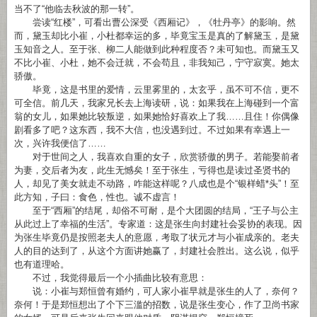
当不了“他临去秋波的那一转”。
尝读“红楼”，可看出曹公深受《西厢记》，《牡丹亭》的影响。然
而，黛玉却比小崔，小杜都幸运的多，毕竟宝玉是真的了解黛玉，是黛
玉知音之人。至于张、柳二人能做到此种程度否？未可知也。而黛玉又
不比小崔、小杜，她不会迁就，不会苟且，非我知己，宁守寂寞。她太
骄傲。
毕竟，这是书里的爱情，云里雾里的，太玄乎，虽不可不信，更不
可全信。前几天，我家兄长去上海读研，说：如果我在上海碰到一个富
翁的女儿，如果她比较叛逆，如果她恰好喜欢上了我……且住！你偶像
剧看多了吧？这东西，我不大信，也没遇到过。不过如果有幸遇上一
次，兴许我便信了……
对于世间之人，我喜欢自重的女子，欣赏骄傲的男子。若能娶前者
为妻，交后者为友，此生无憾矣！至于张生，亏得也是读过圣贤书的
人，却见了美女就走不动路，咋能这样呢？八成也是个“银样蜡*头”！至
此方知，子曰：食色，性也。诚不虚言！
至于“西厢”的结尾，却俗不可耐，是个大团圆的结局，“王子与公主
从此过上了幸福的生活”。专家道：这是张生向封建社会妥协的表现。因
为张生毕竟仍是按照老夫人的意愿，考取了状元才与小崔成亲的。老夫
人的目的达到了，从这个方面讲她赢了，封建社会胜出。这么说，似乎
也有道理哈。
不过，我觉得最后一个小插曲比较有意思：
说：小崔与郑恒曾有婚约，可人家小崔早就是张生的人了，奈何？
奈何！于是郑恒想出了个下三滥的招数，说是张生变心，作了卫尚书家