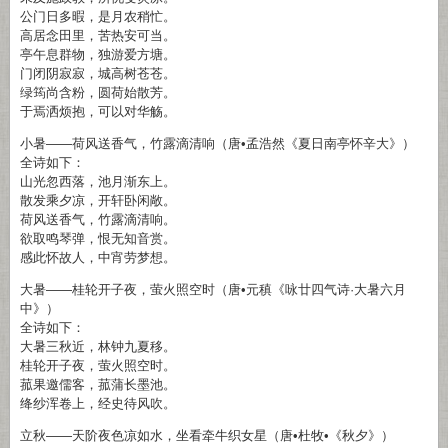
公门日多暇，是月农稍忙。
高居念田里，苦热安可当。
亭午息群物，独游爱方塘。
门闭阴寂寂，城高树苍苍。
绿筠尚含粉，圆荷始散芳。
于焉洒烦抱，可以对华觞。
小暑——荷风送香气，竹露滴清响（唐•孟浩然《夏日南亭怀辛大》）
全诗如下：
山光忽西落，池月渐东上。
散发乘夕凉，开轩卧闲敞。
荷风送香气，竹露滴清响。
欲取鸣琴弹，恨无知音赏。
感此怀故人，中宵劳梦想。
大暑——桂轮开子夜，萤火照空时（唐•元稹《咏廿四气诗·大暑六月
中》）
全诗如下：
大暑三秋近，林钟九夏移。
桂轮开子夜，萤火照空时。
菰果邀儒客，菰蒲长墨池。
绛纱浑卷上，经史待风吹。
立秋——天阶夜色凉如水，坐看牵牛织女星（唐•杜牧•《秋夕》）