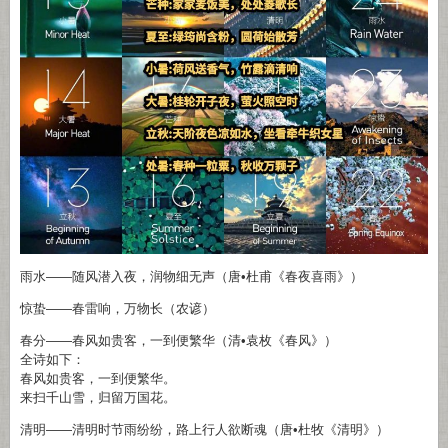
雨水——随风潜入夜，润物细无声（唐•杜甫《春夜喜雨》）
惊蛰——春雷响，万物长（农谚）
春分——春风如贵客，一到便繁华（清•袁枚《春风》）
全诗如下：
春风如贵客，一到便繁华。
来扫千山雪，归留万国花。
清明——清明时节雨纷纷，路上行人欲断魂（唐•杜牧《清明》）