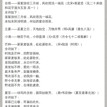
谷雨——落絮游丝三月候，风吹雨洗一城花（北宋•黄庭坚《见二十弟倡
和花字漫兴五首·其一》）
全诗如下：
落絮游丝三月候，风吹雨洗一城花。
未知东郭清明酒，何似西窗谷雨茶。
立夏——孟夏之日，天地始交，万物并秀（明•高濂《遵生八笺》）
小满——物至于此，小得盈满（元•吴澄《月令七十二候集解》）
芒种——家家麦饭美，处处菱歌长。（宋•陆游《时雨》）
全诗如下：
时雨及芒种，四野皆插秧。
家家麦饭美，处处菱歌长。
老我成惰农，永日付竹床。
衰发短不栉，爱此一雨凉。
庭木集奇声，架藤发幽香。
莺衣湿不去，劝我持一觞。
即今幸无事，际海皆农桑。
野老固不穷，击壤歌虞唐。
夏至——绿筠尚含粉，圆荷始散芳。（唐•韦应物•《夏至避暑北池》）
全诗如下：
昼晷已云极，宵漏自此长。
未及施政教，所忧变炎凉。