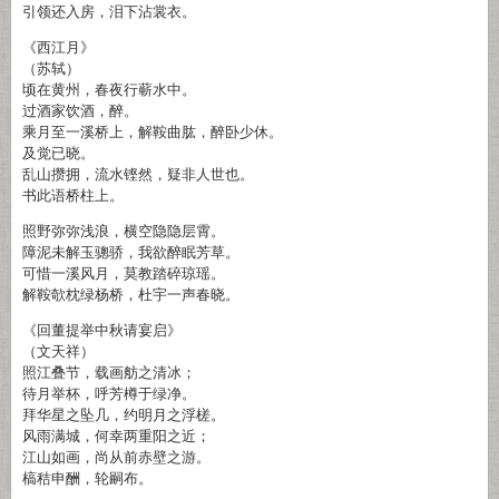
引领还入房，泪下沾裳衣。
《西江月》
（苏轼）
顷在黄州，春夜行蕲水中。
过酒家饮酒，醉。
乘月至一溪桥上，解鞍曲肱，醉卧少休。
及觉已晓。
乱山攒拥，流水铿然，疑非人世也。
书此语桥柱上。
照野弥弥浅浪，横空隐隐层霄。
障泥未解玉骢骄，我欲醉眠芳草。
可惜一溪风月，莫教踏碎琼瑶。
解鞍欹枕绿杨桥，杜宇一声春晓。
《回董提举中秋请宴启》
（文天祥）
照江叠节，载画舫之清冰；
待月举杯，呼芳樽于绿净。
拜华星之坠几，约明月之浮槎。
风雨满城，何幸两重阳之近；
江山如画，尚从前赤壁之游。
槁秸申酬，轮嗣布。