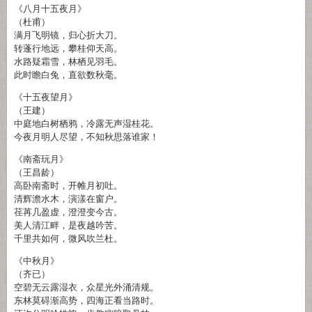
《八月十五夜月》
（杜甫）
满月飞明镜，归心折大刀。
转蓬行地远，攀桂仰天高。
水路疑霜雪，林栖见羽毛。
此时瞻白兔，直欲数秋毫。
《十五夜望月》
（王建）
中庭地白树栖鸦，冷露无声湿桂花。
今夜月明人尽望，不知秋思落谁家！
《南斋玩月》
（王昌龄）
高卧南斋时，开帷月初吐。
清辉澹水木，演漾在窗户。
荏苒几盈虚，澄澄变今古。
美人清江畔，是夜越吟苦。
千里共如何，微风吹兰杜。
《中秋月》
（齐已）
空碧无云露湿衣，众星光外涌清规。
东林莫碍渐高势，四海正看当路时。