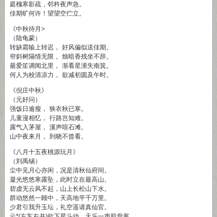
庭槐寒影疏，邻杵夜声急。
佳期旷何许！望望空伫立。
《中秋待月>
（陆龟蒙）
转缺霜输上转迟， 好风偏似送佳期。
帘斜树隔情无限， 烛暗香残坐不辞。
最爱笙调闻北里， 渐看星潆失南箕。
何人为校清凉力， 欲减初圆及午时。
《倪庄中秋》
（元好问）
强饭日逾瘦， 狭衣秋已寒。
儿童漫相忆， 行路岂知难。
露气入茅屋， 溪声喧石滩。
山中夜来月， 到晓不曾看。
《八月十五夜桃源玩月》
（刘禹锡）
尘中见月心亦闲，况是清秋仙府间。
凝光悠悠寒露坠，此时立在最高山。
碧虚无云风不起，山上长松山下水。
群动悠然一顾中，天高地平千万里。
少君引我升玉坛，礼空遥请真仙官。
云*(左车右并)欲下星斗动，天乐一声肌骨寒。