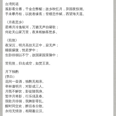
台湾民谣
孤影看分雁，千金念弊貂；故乡秋忆月，异国夜惊潮。
手未攀丹桂，以犹卷缘蕉；登楼悲作赋，西望海天遥。
《月夜思乡》
星稀月冷逸银河，万籁无声自啸歌；
何处关山家万里，夜来枨触客愁多。
《煎熬》
夜深沉，明月高挂天正中，寂无声；
睡眼朦胧，恍若梦中；
生卧徘徊以不宁，故国家园萦脑中；
苦煎熬，归去成空，如焚王衷。
月下独酌
(李白）
花间一壶酒，独酌无相亲。
举杯邀明月，对影成三人。
月既不解饮，影徒随我身。
暂伴月将影，行乐须及春。
我歌月徘徊，我舞影零乱。
醒时同交欢，醉后各分散。
永结无情游，相期邈云汉。