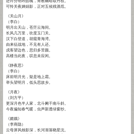
还许分明吟皓魄，肯教幽暗取丹枝。
可怜关夜婵娟影，正对五候残酒卮。
《关山月》
（李白）
明月出天山，苍茫云海间。
长风几万里，吹度玉门关。
汉下白登道，胡窥青海湾。
由来征战地，不见有人还。
戍客望边色，思归多苦颜。
高楼当此夜，叹息未应闲。
《静夜思》
（李白）
床前明月光，疑是地上霜。
举头望明月，低头思故乡。
《月夜》
（刘方平）
更深月色半人家，北斗阑干南斗斜。
今夜偏知春气暖，虫声新透绿窗纱。
《嫦娥》
（李商隐）
云母屏风烛影深，长河渐落晓星沈。