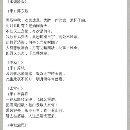
《水调歌头》
（宋）苏东坡
丙辰中秋，欢饮达旦。大醉，作此篇，兼怀子由。
明月几时有？把酒问青天。
不知天上宫阙，今夕是何年。
我欲乘风归去，又恐琼楼玉宇，高处不胜寒。
起舞弄清影，何事长向别时圆？
人有悲欢离合，月有阴晴圆缺，此事古难全。
但愿人长久，千里共婵娟。
《中秋月》
（宋）苏轼
暮云收尽溢清寒，银汉无声转玉盘，
此生此夜不长好，明月明年何处看。
《太常引》
（宋）辛弃疾
一轮秋影转金波，飞镜又重磨。
把酒问姮娥：被白发欺人奈何！
乘风好去，长空万里，直下看山河。
斫去桂婆娑。人道是清光更多。
《中秋旅思》