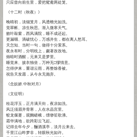
只应曾向前生里，爱把鸳鸯两处笼。
《十二时（秋夜）》
晚晴初，淡烟笼月，风透蟾光如洗。
觉翠帐、凉生秋思。渐入微寒天气。
败叶敲窗，西风满院，睡不成还起。
更漏咽、滴破忧心，万感并生，都在离人愁耳。
天怎知、当时一句，做得十分萦系。
夜永有时，分明枕上，觑著孜孜地。
烛暗时酒醒，元来又是梦里。
睡觉来、披衣独坐，万种无□憀情意。
怎得伊来，重谐云雨，再整馀香被。
祝告天发愿，从今永无抛弃。
《念奴娇.中秋对月》
（文征明）
桂花浮玉，正月满天街，夜凉如洗。
风泛须眉并骨寒，人在水晶宫里。
蛟龙偃蹇，观阙嵯峨，缥缈笙歌沸。
霜华满地，欲跨彩云飞起。
记得去年今夕，酾酒溪亭，淡月云来去。
千里江山昨梦非，转眼秋光如许。