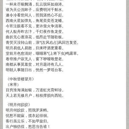
一杯未尽银阙涌，乱云脱坏如崩涛。
谁为天公洗眸子，应费明河千斛水。
遂令冷看世间人，照我湛然心不起。
西南火星如弹丸，角尾奕奕苍龙蟠。
今宵注眼看不见，更许萤火争清寒。
何人舣舟昨古汴，千灯夜作鱼龙变。
曲折无心逐浪花，低昂赴节随歌板。
青荧灭没转山前，浪*(左风右占)风回岂复坚。
明月易低人易散，归来呼酒更重看。
堂前月色愈清好，咽咽寒*(上将下虫)鸣露草。
卷帘推户寂无人，窗下咿哑唯楚老。
南都从事莫羞贫，对月题诗有几人。
明朝人事随日出，恍然一梦瑶台客。
《中秋登楼望月》
（米芾）
目穷淮海满如银，万道虹光育蚌珍。
天上若无修月户，桂枝撑损向西轮。
《明月何皎皎》
明月何皎皎，照我罗床帏。
忧愁不能寐，揽衣起徘徊。
客行虽云乐，不如早旋归。
出户独彷徨，愁思当告谁！