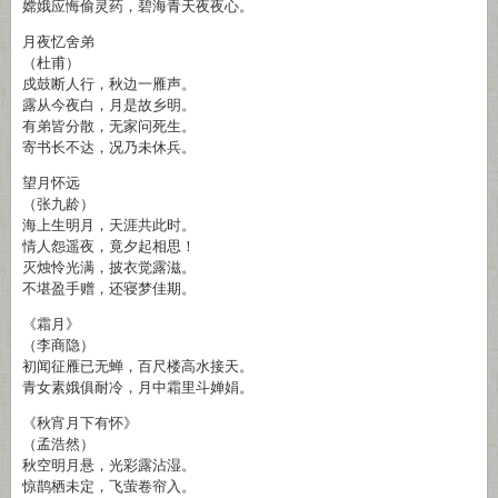
嫦娥应悔偷灵药，碧海青天夜夜心。
月夜忆舍弟
（杜甫）
戍鼓断人行，秋边一雁声。
露从今夜白，月是故乡明。
有弟皆分散，无家问死生。
寄书长不达，况乃未休兵。
望月怀远
（张九龄）
海上生明月，天涯共此时。
情人怨遥夜，竟夕起相思！
灭烛怜光满，披衣觉露滋。
不堪盈手赠，还寝梦佳期。
《霜月》
（李商隐）
初闻征雁已无蝉，百尺楼高水接天。
青女素娥俱耐冷，月中霜里斗婵娟。
《秋宵月下有怀》
（孟浩然）
秋空明月悬，光彩露沾湿。
惊鹊栖未定，飞萤卷帘入。