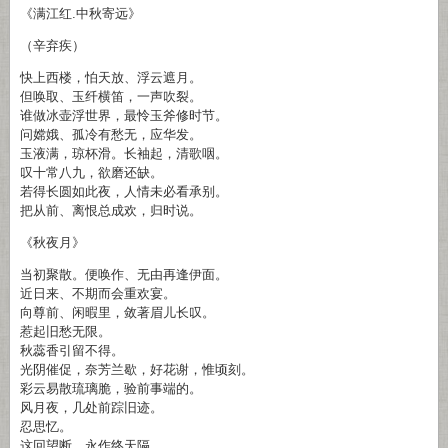
《满江红.中秋寄远》
（辛弃疾）
快上西楼，怕天放、浮云遮月。
但唤取、玉纤横笛，一声吹裂。
谁做冰壶浮世界，最怜玉斧修时节。
问嫦娥、孤冷有愁无，应华发。
玉液满，琼杯滑。长袖起，清歌咽。
叹十常八九，欲磨还缺。
若得长圆如此夜，人情未必看承别。
把从前、离恨总成欢，归时说。
《秋夜月》
当初聚散。便唤作、无由再逢伊面。
近日来、不期而会重欢宴。
向尊前、闲暇里，敛著眉儿长叹。
惹起旧愁无限。
秋蕊香引留不得。
光阴催促，奈芳兰歇，好花谢，惟顷刻。
彩云易散琉璃脆，验前事端的。
风月夜，几处前踪旧迹。
忍思忆。
这回望断，永作终天隔。