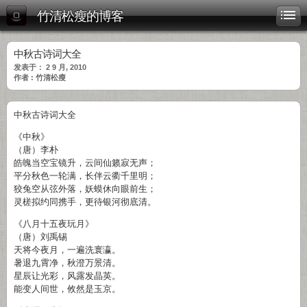
竹清松瘦的博客
中秋古诗词大全
发表于： 2 9 月, 2010
作者 : 竹清松瘦
中秋古诗词大全
《中秋》
（唐）李朴
皓魄当空宝镜升，云间仙籁寂无声；
平分秋色一轮满，长伴云衢千里明；
狡兔空从弦外落，妖蟆休向眼前生；
灵槎拟约同携手，更待银河彻底清。
《八月十五夜玩月》
（唐）刘禹锡
天将今夜月，一遍洗寰瀛。
暑退九霄净，秋澄万景清。
星辰让光彩，风露发晶英。
能变人间世，攸然是玉京。