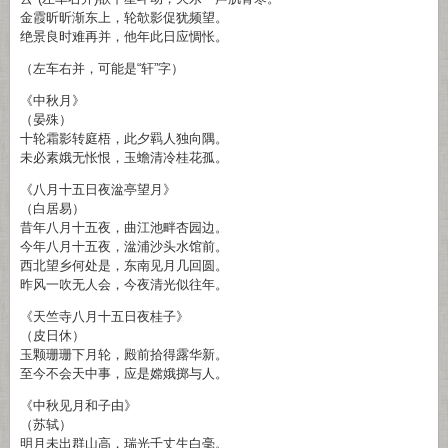
金霞昕昕渐东上，轮欹影促犹频望。
绝景良时难再并，他年此日应惆怅。
（左车右并，可能是“轩”字）
《中秋月》
（晏殊）
十轮霜影转庭梧，此夕羁人独向隅。
未必素娥无怅恨，玉蟾清冷桂花孤。
《八月十五日夜湓亭望月》
（白居易）
昔年八月十五夜，曲江池畔杏园边。
今年八月十五夜，湓浦沙头水馆前。
西北望乡何处是，东南见月几回圆。
昨风一吹无人会，今夜清光似往年。
《天竺寺八月十五日夜桂子》
（皮日休）
玉颗珊珊下月轮，殿前拾得露华新。
至今不会天中事，应是嫦娥掷与人。
《中秋见月和子由》
（苏轼）
明月未出群山高，瑞光千丈生白毫。