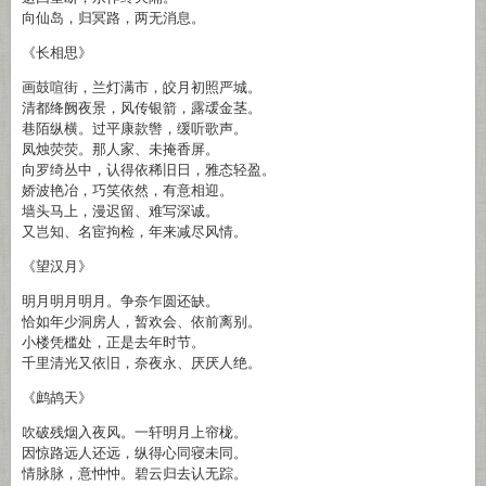
向仙岛，归冥路，两无消息。
《长相思》
画鼓喧街，兰灯满市，皎月初照严城。
清都绛阙夜景，风传银箭，露叆金茎。
巷陌纵横。过平康款辔，缓听歌声。
凤烛荧荧。那人家、未掩香屏。
向罗绮丛中，认得依稀旧日，雅态轻盈。
娇波艳冶，巧笑依然，有意相迎。
墙头马上，漫迟留、难写深诚。
又岂知、名宦拘检，年来减尽风情。
《望汉月》
明月明月明月。争奈乍圆还缺。
恰如年少洞房人，暂欢会、依前离别。
小楼凭槛处，正是去年时节。
千里清光又依旧，奈夜永、厌厌人绝。
《鹧鸪天》
吹破残烟入夜风。一轩明月上帘栊。
因惊路远人还远，纵得心同寝未同。
情脉脉，意忡忡。碧云归去认无踪。