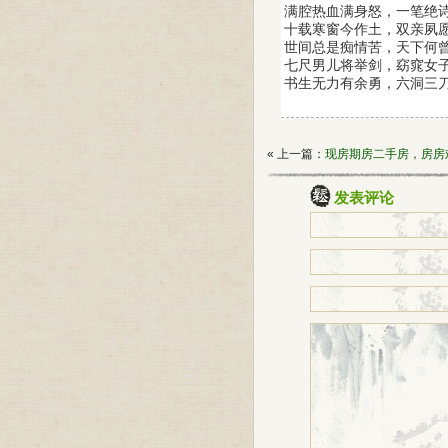
满腔热血满身怒，一笔绝
十载寒窗今作土，双亲夙
世间总是痴情苦，天下何
七尺男儿将举剑，窈窕女
书生无力有余勇，六洞三
« 上一篇：
现房期房二手房，房房
发表评论