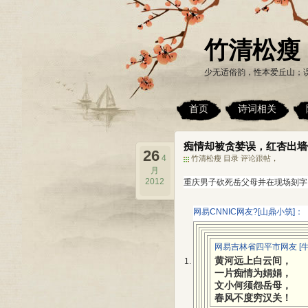
竹清松瘦
少无适俗韵，性本爱丘山；
首页
诗词相关
痴情却被贪婪误，红杏出墙
26
4
竹清松瘦 目录
评论跟帖
，
月
2012
重庆男子砍死岳父母并在现场刻字
网易CNNIC网友?[
山鼎小筑
]：
网易吉林省四平市网友 [牛
黄河远上白云间，
一片痴情为娟娟，
文小何须怨岳母，
春风不度穷汉关！