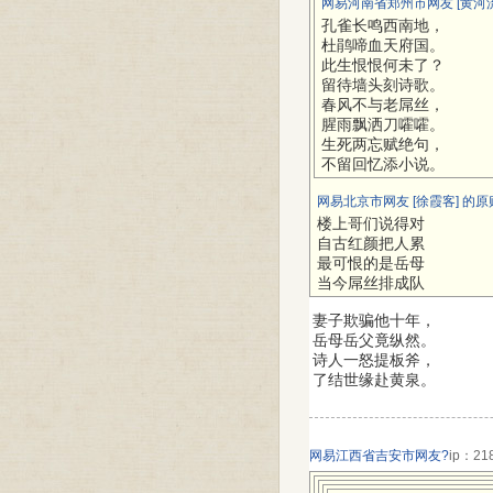
网易河南省郑州市网友 [黄河流
孔雀长鸣西南地，
杜鹃啼血天府国。
此生恨恨何未了？
留待墙头刻诗歌。
春风不与老屌丝，
腥雨飘洒刀嚯嚯。
生死两忘赋绝句，
不留回忆添小说。
网易北京市网友 [徐霞客] 的原
楼上哥们说得对
自古红颜把人累
最可恨的是岳母
当今屌丝排成队
妻子欺骗他十年，
岳母岳父竟纵然。
诗人一怒提板斧，
了结世缘赴黄泉。
网易江西省吉安市网友?
ip：218