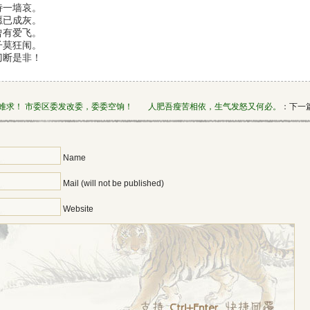
诗一墙哀。
愿已成灰。
曾有爱飞。
子莫狂闱。
刀断是非！
难求！ 市委区委发改委，委委空饷！
人肥吾瘦苦相依，生气发怒又何必。
：下一篇
Name
Mail (will not be published)
Website