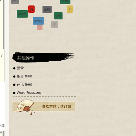
6
菊
陆游
郭德纲
鹧鸪天
西江月
道德经
雨
雪
辛弃疾
7
其他操作
登录
条目 feed
评论 feed
WordPress.org
喜欢本站，请订阅
 推荐