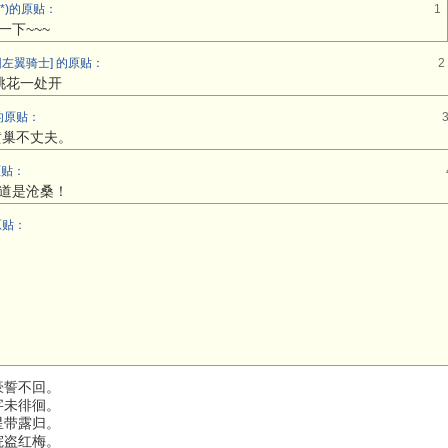
.*)的原贴：
1
一下~~~
左翼骑士] 的原贴：
2
桃花一处开
的原贴：
黄巢不丈夫。
原贴：
道是沧桑！
原贴：
豪誓不回。
字未徘徊。
星带露归。
院盗红梅。