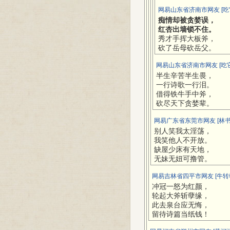
网易山东省济南市网友 [吃
痴情却被贪婪误，
红杏出墙锁不住。
秀才手挥大板斧，
砍了岳母砍岳父。
网易山东省济南市网友 [吃
半生辛苦半生畏，
一行诗歌一行泪。
借得铁牛手中斧，
砍尽天下贪婪辈。
网易广东省东莞市网友 [林书
别人笑我太淫荡，
我笑他人不开放。
缺屋少床有天地，
无妹无妞可撸管。
网易吉林省四平市网友 [牛转乾
冲冠一怒为红颜，
轮起大斧斩孽缘，
此去泉台应无悔，
留待诗篇当纸钱！