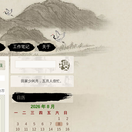
楼
工作笔记
关于
田家少闲月，五月人倍忙。
 推荐
日历
2026 年 8 月
一
二
三
四
五
六
日
1
2
3
4
5
6
7
8
9
10
11
12
13
14
15
16