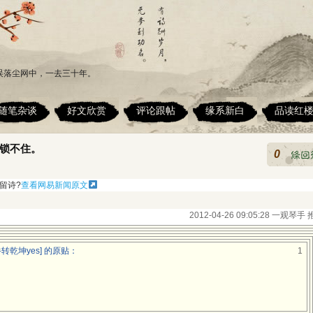
误落尘网中，一去三十年。
随笔杂谈
好文欣赏
评论跟帖
缘系新白
品读红
锁不住。
0
留诗?
查看网易新闻原文
2012-04-26 09:05:28 一观琴手
转乾坤yes] 的原贴：
1