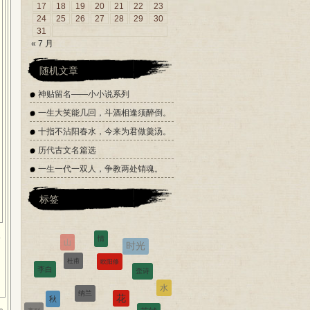
17
18
19
20
21
22
23
24
25
26
27
28
29
30
31
« 7 月
随机文章
神贴留名——小小说系列
一生大笑能几回，斗酒相逢须醉倒。
十指不沾阳春水，今来为君做羹汤。
历代古文名篇选
一生一代一双人，争教两处销魂。
标签
情
5
欧阳修
杜甫
歪诗
李白
纳兰
花
秋
水
苏轼
离别
金庸
酒