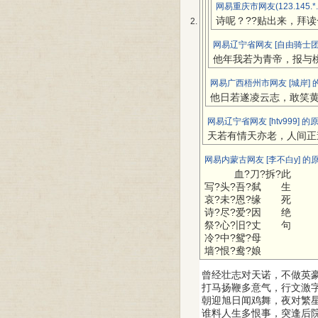
网易重庆市网友(123.145.*
诗呢？??贴出来，拜读
网易辽宁省网友 [自由骑士团
他年我若为青帝，报与
网易广西梧州市网友 [城岸] 
他日若遂凌云志，敢笑
网易辽宁省网友 [htv999] 的
天若有情天亦老，人间正
网易内蒙古网友 [李不白y] 的
血?刀?拆?此
写?头?吾?弑 生
哀?未?恩?缘 死
诗?尽?爱?因 绝
祭?心?旧?丈 句
冷?中?鸳?母
墙?恨?鸯?娘
曾经壮志对天诺，不做英
打马扬鞭多意气，行文激
朝迎旭日闻鸡舞，夜对繁
谁料人生多恨事，突逢后