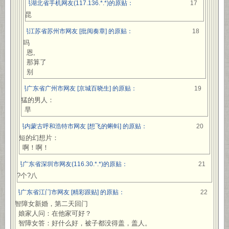
网易湖北省手机网友(117.136.*.*)的原贴：
17
秋昆
网易江苏省苏州市网友 [批阅奏章] 的原贴：
18
疼吗
恩,
那算了
别
网易广东省广州市网友 [京城百晓生] 的原贴：
19
最猛的男人：
旱
网易内蒙古呼和浩特市网友 [想飞的蝌蚪] 的原贴：
20
最短的幻想片：
啊！啊！
网易广东省深圳市网友(116.30.*.*)的原贴：
21
人?个?八
网易广东省江门市网友 [精彩跟贴] 的原贴：
22
一智障女新婚，第二天回门
娘家人问：在他家可好？
智障女答：好什么好，被子都没得盖，盖人。