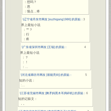
：想吗？
：恩
：慢点，疼
网易辽宁省丹东市网友 [xuzhigang1986] 的原贴：
3
世界上最短小说
：艹？
：行
：疼
网易广东省深圳市网友 [王瑞] 的原贴：
4
世界上最短小说
：？
：！
：…
网易河北省廊坊市网友 [谁能亮剑] 的原贴：
5
最短的小说：
:…
网易江苏省无锡市网友 [舞矛妈黑木耳捣碎机] 的原贴：
6
最短的记叙文：
，。