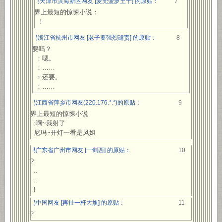
网易天津市滨海新区网友 [麦兜菠萝王子] 的原贴：
7
世界上最短的惊悚小说：
！
网易浙江省杭州市网友 [老子要强烈谴责] 的原贴：
8
：要吗？
：嗯。
：……
：还要。
：……
网易江西省萍乡市网友(220.176.*.*)的原贴：
9
世界上最短的惊悚小说
:啊~我射了
尼玛~开灯一看是凤姐
网易广东省广州市网友 [一剑西] 的原贴：
10
爽?
..
..
!
网易中国网友 [再扯一杆大旗] 的原贴：
11
G？