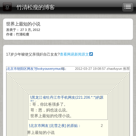
竹清松瘦的博客
世界上最短的小说
发表于： 27 3 月, 2012
作者 : 竹清松瘦
17岁少年唆使父亲强奸自己女友?
查看网易新闻原文
网易北京市朝阳区网友?[
fxxkyouverymuch
]：
2012-03-27 19:08:57 zhaofuyun 推荐
网易黑龙江省牡丹江市手机网友(221.206.*.*)的原
1
贴：
妹：哥，你比爸强多了。
哥：恩，妈也这么说。
世界上最短的伦理小说。
网易北京市网友 [北雪之夜] 的原贴：
2
世界上最短的小说