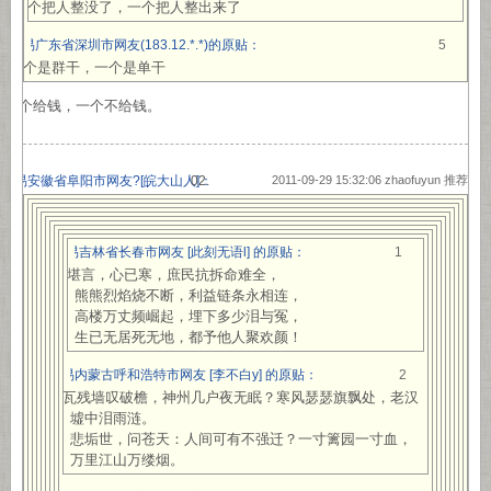
一个把人整没了，一个把人整出来了
网易广东省深圳市网友(183.12.*.*)的原贴：
5
一个是群干，一个是单干
一个给钱，一个不给钱。
网易安徽省阜阳市网友?[
皖大山人
]：
2011-09-29 15:32:06 zhaofuyun 推荐
网易吉林省长春市网友 [此刻无语l] 的原贴：
1
怎堪言，心已寒，庶民抗拆命难全，
熊熊烈焰烧不断，利益链条永相连，
高楼万丈频崛起，埋下多少泪与冤，
生已无居死无地，都予他人聚欢颜！
网易内蒙古呼和浩特市网友 [李不白y] 的原贴：
2
断瓦残墙叹破檐，神州几户夜无眠？寒风瑟瑟旗飘处，老汉
墟中泪雨涟。
悲垢世，问苍天：人间可有不强迁？一寸篱园一寸血，
万里江山万缕烟。