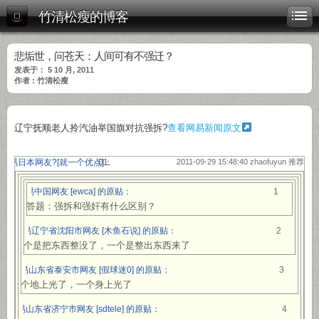
竹清松瘦的博客
悲垢世，问苍天：人间可有不强迁？
发表于： 5 10 月, 2011
作者 : 竹清松瘦
辽宁抚顺老人拎汽油举国旗对抗强拆?
查看网易新闻原文
网易日本网友?[
就一个优点
]：
2011-09-29 15:48:40 zhaofuyun 推荐
网易中国网友 [ewca] 的原贴：
1
问答题：强拆和强奸有什么区别？
网易辽宁省沈阳市网友 [木鱼石说] 的原贴：
2
一个是把东西整没了，一个是整出东西来了
网易山东省泰安市网友 [假球迷0] 的原贴：
3
一个地上光了，一个身上光了
网易山东省济宁市网友 [sdtele] 的原贴：
4