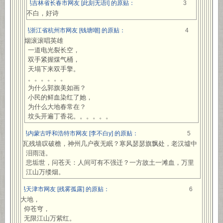
网易吉林省长春市网友 [此刻无语l] 的原贴：
3
谢不白，好诗
网易浙江省杭州市网友 [钱塘嘲] 的原贴：
4
烽烟滚滚唱英雄
一道电光裂长空，
双手紧握煤气桶，
天塌下来双手擎。
。。。。。。
为什么郭旗美如画？
小民的鲜血染红了她，
为什么大地春常在？
坟头开遍丁香花。。。。。。
网易内蒙古呼和浩特市网友 [李不白y] 的原贴：
5
断瓦残墙叹破檐，神州几户夜无眠？寒风瑟瑟旗飘处，老汉墟中
泪雨涟。
悲垢世，问苍天：人间可有不强迁？一方故土一滩血，万里
江山万缕烟。
网易天津市网友 [残雾孤露] 的原贴：
6
扣大地，
仰苍穹，
无限江山万紫红。