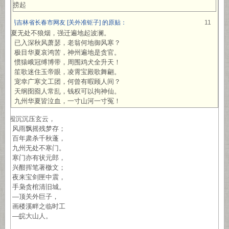
先捞起
网易吉林省长春市网友 [关外准钜子] 的原贴：
11
华夏无处不狼烟，强迁遍地起波澜。
已入深秋风萧瑟，老翁何地御风寒？
极目华夏哀鸿苦，神州遍地是贪官。
惯猿峨冠缚博带，周围鸡犬全升天！
笙歌迷住玉帝眼，凌霄宝殿歌舞翩。
宠幸广寒文工团，何曾有暇顾人间？
天纲囹囵人常乱，钱权可以拘神仙。
九州华夏皆泣血，一寸山河一寸冤！
故园沉沉压玄云，
风雨飘摇残梦存；
百年肃杀千秋蓬，
九州无处不寒门。
寒门亦有状元郎，
兴酣挥笔著檄文；
夜来宝剑匣中震，
手枭贪棺清旧城。
—顶关外巨子，
画楼溪畔之临时工
—皖大山人。