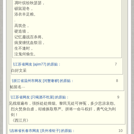
凋叶缤纷秋瑟瑟，
硕鼠迎冬，
添衣丰足粮。
.
高筑垒，
硬造墙，
记忆鏖战百杀将。
病叟缠忧血祭泪，
生不逢时，
泣鬼何偷生。
网易江苏省网友 [ajim77] 的原贴：
7
不白好文采
网易浙江省温州市网友 [河蟹奢秽] 的原贴：
8
强帖留名···
网易江苏省网友 [只喝酒不吃菜] 的原贴：
9
只见残墙遍布，强拆处处烽烟。黎民无处可伸冤，多少悲凉哀怨。
烈火焚身自虐，却难换取尊严。拼将一命斗权奸，勇气化为利
剑！
《西江月》
网易吉林省长春市网友 [关外准钜子] 的原贴：
10