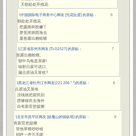
天朝处处开残花
网易中国国际电子商务中心网友 [无花扯蛋] 的原贴：
6
天朝处处开残花
把盏推杯扮嫩丫
梦里挥师西海去
显形露出赖蛤蟆
网易江苏省苏州市网友 [TLG1527] 的原贴：
7
显形露出赖蛤蟆,
朝中乌龟是亲家!
辐射日菜可进口,
漏点原油又算啥?
网易黑龙江省牡丹江市网友(221.206.*.*)的原贴：
8
漏点原油又算啥
没钱就把屁民刮
捞够移民去海外
自有新官把腚擦
网易北京市昌平区网友 [妖魔山的镇妖塔] 的原贴：
9
自有新官把腚擦
管他草根吵吵啥
招呼一声五毛呢