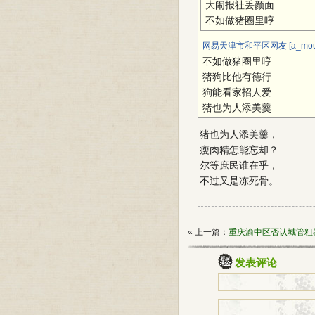
大闹报社丢颜面
不如做猪圈里哼
网易天津市和平区网友 [a_moun
不如做猪圈里哼
猪狗比他有德行
狗能看家招人爱
猪也为人添美羹
猪也为人添美羹，
瘦肉精怎能忘却？
尔等庶民谁在乎，
不过又是冻死骨。
« 上一篇：
重庆渝中区否认城管粗
发表评论