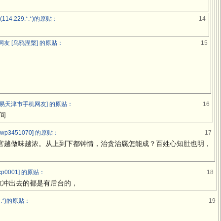
4.229.*.*)的原贴：
14
友 [乌鸦涅槃] 的原贴：
15
易天津市手机网友] 的原贴：
16
间
p3451070] 的原贴：
17
官越做味越浓。从上到下都钟情，治贪治腐怎能成？百姓心知肚也明，
p0001] 的原贴：
18
敢冲出去的都是有后台的，
*.*)的原贴：
19