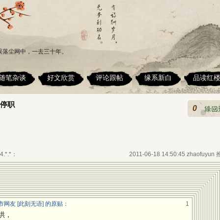
误落尘网中，一去三十年。
随笔杂谈
好文欣赏
评论跟帖
缘系新白
品读红
被停职
0
4.*.*：
2011-06-18 14:50:45 zhaofuyun
网友 [此刻无语] 的原贴：
1
哄，