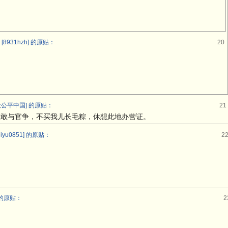
931hzh] 的原贴：
20
公平中国] 的原贴：
21
怎敢与官争，不买我儿长毛粽，休想此地办营证。
yu0851] 的原贴：
2
 的原贴：
2