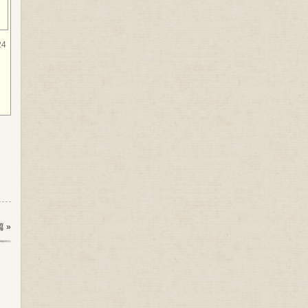
24
 »