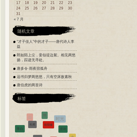
17
18
19
20
21
22
23
24
25
26
27
28
29
30
31
« 7 月
随机文章
“才子佳人”中的才子——唐代诗人李
益
郎如陌上尘，妾似堤边絮。相见两悠
扬，踪迹无寻处。
唐多令·雨夜宿孤舟
远书归梦两悠悠，只有空床敌素秋
唐伯虎的两首诗
标签
欧阳修
杜甫
歪诗
纳兰
李白
花
秋
水
苏轼