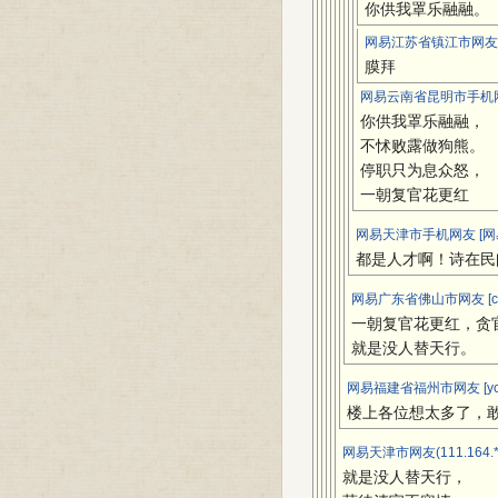
你供我罩乐融融。
网易江苏省镇江市网友(11
膜拜
网易云南省昆明市手机网
你供我罩乐融融，
不怵败露做狗熊。
停职只为息众怒，
一朝复官花更红
网易天津市手机网友 [网
都是人才啊！诗在民
网易广东省佛山市网友 [cw
一朝复官花更红，贪
就是没人替天行。
网易福建省福州市网友 [yc
楼上各位想太多了，
网易天津市网友(111.164.
就是没人替天行，