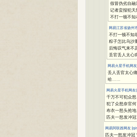
假冒伪劣自融
记者蛮报犯天
不打一顿不知
网易江苏省扬州市
不打一顿不知
粽子怎比乌沙
后悔叹气来不
丢官丢人太心
网易火星手机网友(
丢人丢官太心
哈……
网易火星手机网友(u
千万不可犯众怒
犯了众怒奈官何
布衣一怒头抢地
匹夫一怒发冲冠
网易阿联酋网友 [qin
匹夫一怒发冲冠