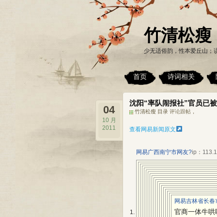
竹清松瘦
少无适俗韵，性本爱丘山；
首页
诗词相关
沈阳“率队闹报社”官员已
04
竹清松瘦 目录
评论跟帖
，
10 月
2011
查看网易新闻原文
网易广西南宁市网友?
ip：113.1
网易吉林省长春市
官商一体牛哄