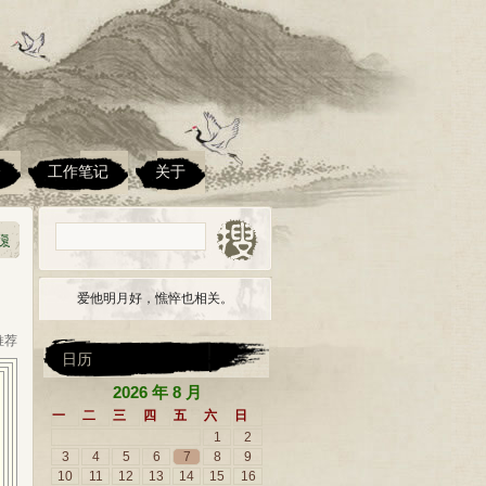
楼
工作笔记
关于
爱他明月好，憔悴也相关。
 推荐
日历
2026 年 8 月
一
二
三
四
五
六
日
1
2
3
4
5
6
7
8
9
10
11
12
13
14
15
16