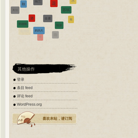
金庸
酒
离别
陆游
菊
郭德纲
鹧鸪天
禅
雨
西江月
道德经
雪
诗经
辛弃疾
其他操作
登录
条目 feed
评论 feed
WordPress.org
喜欢本站，请订阅