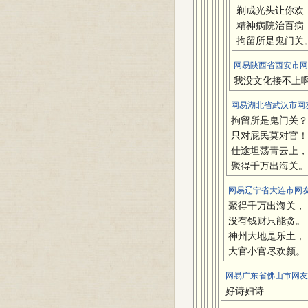
剃成光头让你欢
精神病院治百病
拘留所是鬼门关
网易陕西省西安市网友 [
我没文化接不上
网易湖北省武汉市网友(2
拘留所是鬼门关？
只对屁民莫对官！
仕途坦荡青云上，
聚得千万出海关。
网易辽宁省大连市网友 
聚得千万出海关，
没有钱财只能贪。
神州大地是乐土，
大官小官尽欢颜。
网易广东省佛山市网友 
好诗妇诗