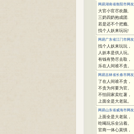
网易湖南省衡阳市网友 
大官小官尽欢颜,
三奶四奶抱成团.
若是还不个把瘾,
找个人妖来玩玩!
网易广东省江门市网友(18
找个人妖来玩玩，
人妖本是供人玩。
有钱有势尽去取，
乐在人间谁不贪。
网易吉林省长春市网友 
了在人间谁不贪，
不贪为何要为官。
不怕回家卖红薯，
上面全是大老鼠。
网易山东省威海市网友(22
上面全是大老鼠，
吃喝玩乐全沾着。
官商一体心莫惧，