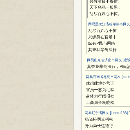
莫待清官不容情。
天下乌鸦一般黑，
刮尽百姓心不惊。
网易黑龙江省哈尔滨市网友 [8
刮尽百姓心不惊
只缘身在官场中
纵有P民与网络
其奈我辈驾法行
网易山东省济南市网友 [建设
其奈我辈驾法行，P民
网易云南省昆明市网友 [luofei
休想此地办营证
官员一怒为毛粽
身体力行闯报社
工商局长杨晓松
网易辽宁省网友 [junma188]
杨哓松啊真稀松
身为局长这德行