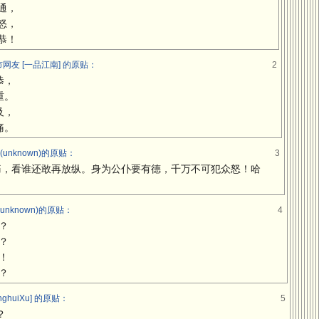
通，
怒，
恭！
网友 [一品江南] 的原贴：
2
恭，
重。
及，
痛。
unknown)的原贴：
3
痛，看谁还敢再放纵。身为公仆要有德，千万不可犯众怒！哈
nknown)的原贴：
4
？
？
！
？
ghuiXu] 的原贴：
5
？