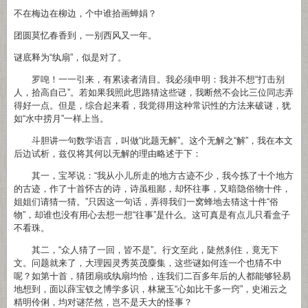
不在梅边在柳边，个中谁拾画蝉娟？
团圆莫忆春香到，一别西风又一年。
谜底释为“纨扇”，似是对了。
罗唣！一一引来，有累读者清目。我必须申明：我并不想“打击别
人，拾高自己”。若如果我照此思路猜这些谜，我断然不会比三位同志弄
得好一点。但是，综合起来看，我觉得用这种常识性的方法来破谜，犹
如“水中捞月”一样上当。
斗胆讲一句数学语言，叫做“此题无解”。这个无解之“解”，我在本文
后边试析，兹仅将其何以无解的理由略述于下：
其一，宝琴说：“我从小儿所走的地方古迹不少，我今拣了十个地方
的古迹，作了十首怀古的诗，诗虽租鄙，却怀往事，又暗隐俗物十件，
姐姐们请猜一猜。”只因这一句话，弄得我们一窝蜂地去猜这十件“俗
物”，却谁也没有用心去想一想“往事”是什么。这可真是有点儿只看盒子
不看珠。
其二，“众人猜了一回，皆不是”。行文至此，陡然刹住，竟无下
文。问题就来了，大理园灵秀英茂麋集，这些谜如何连一个也猜不中
呢？如第十首，猜团扇或纨扇均恰，连我们二百多年后的人都能够轻易
地想到，面以薛宝钗之博学多识，林黛玉“心如比干多一窍”，史湘云之
精明伶俐，均对谜茫然，岂不是天大的怪事？