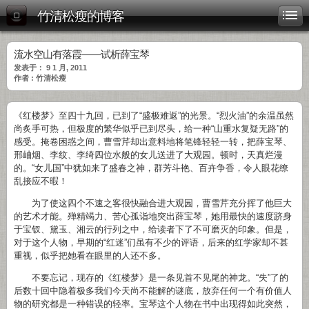
竹清松瘦的博客
流水空山有落霞——试析薛宝琴
发表于： 9 1 月, 2011
作者 : 竹清松瘦
《红楼梦》至四十九回，已到了“盛极难返”的光景。“烈火油”的余温虽然
尚炙手可热，但极度的繁华似乎已到尽头，给一种“山重水复疑无路”的
感受。掩卷困惑之间，曹雪芹却出意料地将笔锋轻轻一转，把薛宝琴、
邢岫烟、李纹、李绮四位水般的女儿送进了大观园。顿时，天真烂漫
的。“女儿国”中犹如来了盛春之神，群芳斗艳、百卉争香，令人眼花缭
乱接应不暇！
为了使这四个不速之客很快融合进大观园，曹雪芹充分挥了他巨大
的艺术才能。殚精竭力、苦心孤诣地突出薛宝琴，她用最快的速度跻身
于宝钗、黛玉、湘云的行列之中，给读者下了不可磨灭的印象。但是，
对于这个人物，早期的“红迷”们虽有不少的评语，后来的红学家却不甚
重视，似乎把她看在眼里的人还不多。
不要忘记，现存的《红楼梦》是一条见首不见尾的神龙。“失”了的
后数十回中隐着极多我们今天尚不能解的谜底，放弃任何一个有价值人
物的研究都是一种错误的轻率。宝琴这个人物在书中出现得如此突然，