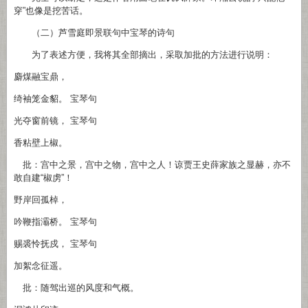
穿”也像是挖苦话。
（二）芦雪庭即景联句中宝琴的诗句
为了表述方便，我将其全部摘出，采取加批的方法进行说明：
麝煤融宝鼎，
绮袖笼金貂。 宝琴句
光夺窗前镜， 宝琴句
香粘壁上椒。
批：宫中之景，宫中之物，宫中之人！谅贾王史薛家族之显赫，亦不
敢自建“椒虏”！
野岸回孤棹，
吟鞭指灞桥。 宝琴句
赐裘怜抚戍， 宝琴句
加絮念征遥。
批：随驾出巡的风度和气概。