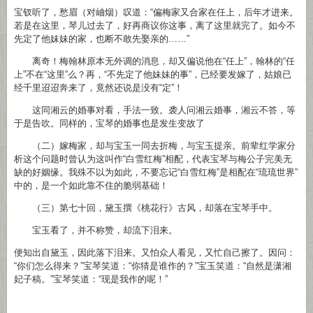
宝钗听了，愁眉（对岫烟）叹道：“偏梅家又合家在任上，后年才进来。
若是在这里，琴儿过去了，好再商议你这事，离了这里就完了。如今不
先定了他妹妹的家，也断不敢先娶亲的……”
离奇！梅翰林原本无外调的消息，却又偏说他在“任上”，翰林的“任
上”不在“这里”么？再，“不先定了他妹妹的事”，已经要发嫁了，姑娘已
经千里迢迢奔来了，竟然还说是没有“定”！
这同湘云的婚事对看，手法一致。袭人问湘云婚事，湘云不答，等
于是告吹。同样的，宝琴的婚事也是发生变故了
（二）嫁梅家，却与宝玉一同去折梅，与宝玉提亲。前辈红学家分
析这个问题时曾认为这叫作“白雪红梅”相配，代表宝琴与梅公子完美无
缺的好姻缘。我殊不以为如此，不要忘记“白雪红梅”是相配在“琉琉世界”
中的，是一个如此靠不住的脆弱基础！
（三）第七十回，黛玉撰《桃花行》古风，却落在宝琴手中。
宝玉看了，并不称赞，却流下泪来。
便知出自黛玉，因此落下泪来。又怕众人看见，又忙自己擦了。因问：
“你们怎么得来？”宝琴笑道：“你猜是谁作的？”宝玉笑道：“自然是潇湘
妃子稿。”宝琴笑道：“现是我作的呢！”