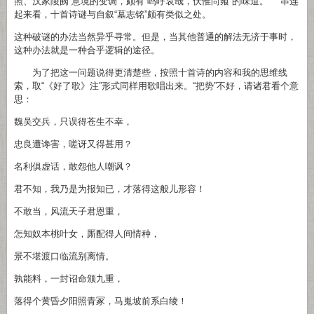
照、汉家陵阙”意境的变调，颇有“呜呼哀哉，伏惟尚飨”的味道。 串连
起来看，十首诗谜与自叙“墓志铭”颇有类似之处。
这种破谜的办法当然异乎寻常。但是，当其他普通的解法无济于事时，
这种办法就是一种合乎逻辑的途径。
为了把这一问题说得更清楚些，按照十首诗的内容和我的思维线
索，取“《好了歌》注”形式同样用歌唱出来。“把势”不好，请诸君看个意
思：
魏吴交兵，只误得苍生不幸，
忠良遭谗害，嗟讶又得甚用？
名利俱虚话，敢怨他人嘲讽？
君不知，我乃是为报知已，才落得这般儿形容！
不敢当，风流天子君恩重，
怎知奴本桃叶女，厮配得人间情种，
景不堪渡口临流别离情。
孰能料，一封诏命颁九重，
落得个黄昏夕阳照青冢，马嵬坡前系白绫！