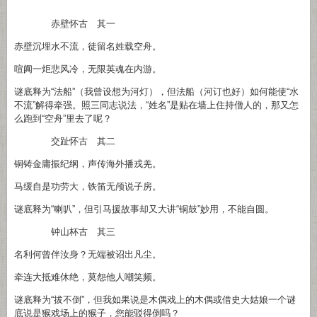
`
赤壁怀古 其一
赤壁沉埋水不流，徒留名姓载空舟。
喧阗一炬悲风冷，无限英魂在内游。
谜底释为“法船”（我曾设想为河灯），但法船（河订也好）如何能使“水
不流”解得牵强。照三同志说法，“姓名”是贴在墙上住持僧人的，那又怎
么跑到“空舟”里去了呢？
交趾怀古 其二
铜铸金庸振纪纲，声传海外播戎羌。
马缓自是功劳大，铁笛无颅说子房。
谜底释为“喇叭”，但引马援故事却又大讲“铜鼓”妙用，不能自圆。
钟山杯古 其三
名利何曾伴汝身？无端被诏出凡尘。
牵连大抵难休绝，莫怨他人嘲笑频。
谜底释为“拔不倒”，但我如果说是木偶戏上的木偶或借史大姑娘一个谜
底说是猴戏场上的猴子，您能驳得倒吗？