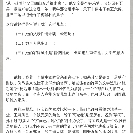
“从小跟着他父母四山五岳都走遍了。他父亲是个好乐的，各处因有买
卖，带着米眷这省逛一年，明年那省逛半年，天下十停走了有五六停。
那年在这里把他许了梅翰林的儿子……”
这段话起码是告诉了我们这样几点：
（一）她的父亲性情开朗、爱游历；
（二）她本人见多识广；
（三）她的家庭虽不是“簪缨旧族”，但却也注重诗礼，文学气息浓
厚。
试想，跟着一个做生意的父亲浪迹江湖，如果其父是铜臭十足的守
财奴，倒吊起来也控不出墨水的俗商，她岂能有如许深的文学造诣？她
岂能“雅”得起来？翰林一职科举时代最为清贵，一个个都自认为眼空无
物的文豪，而一个商人竟能为女儿攀上这门亲事，也可以从另一侧面说
明她的家风。
再和王熙凤、薛宝钗的素质比较一下，我们也许可看得更清楚一
些。王熙凤是一个钱无厌的角色，除了“阿堵物”别无所有。说到“学问”，
她不过“颇识几个字”而已，她的“俗”是不必说了。薛宝钗则是一个以雅自
居的俗人，她无书不读，有丰富的学识，她的诗词才能也毫无疑义。但
在她的身上总有那么一股子通人情、明世事、圆滑老练的市侩味儿，驱