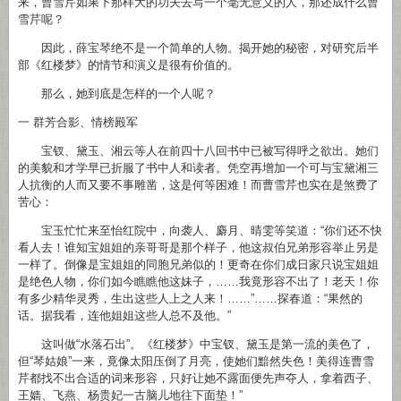
来，曹雪芹如果下那样大的功夫去写一个毫无意义的人，那还成什么曹
雪芹呢？
因此，薛宝琴绝不是一个简单的人物。揭开她的秘密，对研究后半
部《红楼梦》的情节和演义是很有价值的。
那么，她到底是怎样的一个人呢？
一 群芳合影、情榜殿军
宝钗、黛玉、湘云等人在前四十八回书中已被写得呼之欲出。她们
的美貌和才学早已折服了书中人和读者。凭空再增加一个可与宝黛湘三
人抗衡的人而又要不事雕凿，这是何等困难！而曹雪芹也实在是煞费了
苦心：
宝玉忙忙来至怡红院中，向袭人、麝月、晴雯等笑道：“你们还不快
看人去！谁知宝姐姐的亲哥哥是那个样子，他这叔伯兄弟形容举止另是
一样了。倒像是宝姐姐的同胞兄弟似的！更奇在你们成日家只说宝姐姐
是绝色人物，你们如今瞧瞧他这妹子，……我竟形容不出了！老天！你
有多少精华灵秀，生出这些人上之人来！……”……探春道：“果然的
话。据我看，连他姐姐这些人总不及他。”
这叫做“水落石出”。《红楼梦》中宝钗、黛玉是第一流的美色了，
但“琴姑娘”一来，竟像太阳压倒了月亮，使她们黯然失色！美得连曹雪
芹都找不出合适的词来形容，只好让她不露面便先声夺人，拿着西子、
王嫱、飞燕、杨贵妃一古脑儿地往下面垫！”