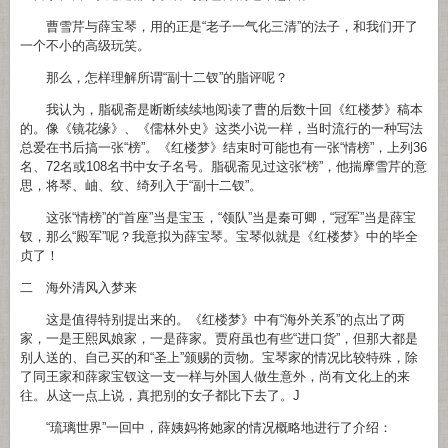
曹雪芹与薛宝琴，用的正是“老子一气化三清”的法子，和我们开了
一个不小的高级玩笑。
那么，怎样理解所谓“副十二钗”的脂评呢？
我认为，脂砚斋是断断续续地阅读了曹的后数十回《红楼梦》稿本
的。像《镜花缘》、《儒林外史》这类小说一样，当时流行的一种写法
总爱在书后搞一张“榜”。《红楼梦》结束时可能也有一张“情榜”，上列36
名、72名或108名书中女子名号。脂砚斋见过这张“榜”，他揣摩雪芹的意
思，将琴、岫、纹、绮列入于“副十二钗”。
这张“情榜”的“首座”当是宝玉，“领队”当是秦可卿，“冠军”当是薛宝
钗，那么“殿军”呢？我意拟为薛宝琴。宝琴似就是《红楼梦》中的毕全
贞了！
二 海外清风入梦来
这是值得特别提出来的。《红楼梦》中有“海外关系”的点出了两
家，一是王熙凤娘家，一是薛家。贾府虽也有些“进口货”，但那大都是
别人送的、自己买的和“圣上”颁赐的贡物。宝琴家的情况比较特殊，除
了同王家和薛家宝钗这一支一样与外国人做生意外，尚有文化上的来
往。从这一点上说，真把别的女子都比下去了。J
“琉璃世界”一回中，薛姨妈将她家的情况概略地进行了介绍：