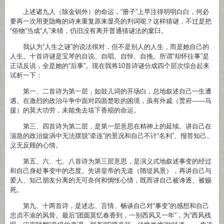
上述诸九人（除金钏外）的命运，“册子”上早注得明明白白，何必
要再一次用更隐晦的诗来重复原来显亮的判词呢？这样猜谜，不过是把
“俗物”当成“人”来猜，仍旧没有离开普通猜谜法的窠臼。
我认为“人生之谜”的说法很对，但不是别人的人生，而是她自己的
人生。十首诗谜是宝琴的自说、自唱、自悼、自挽。所谓“却怀往事”是
正话反说，全是她的“后事”。现在我将10首诗谜分成四个层次综合起来
试析一下：
第一、二首诗为第一层，如鼓儿词的开场白，总地叙述自己一生遭
遇。在激烈的政治斗争中面对四面楚歌的困境，虽有外戚（贾府——马
援）的莫大功劳，未能免去垓下香殒的命运。
第三、四首诗为第二层，是第一层意思在精神上的延续。讲自己在
湍急的政治旋涡中无法摆脱“牵连”的景况和自己不计“名利”、报答知己、
义无反顾的心情。
第五、六、七、八首诗为第三层意思，是演义式地叙述事变的经过
和自己身处事变中的态度。先讲皇帝的无道（隋堤风景），再讲自己与
爱人、知己朋友分离的无可奈何和惆怅心情，既而讲自己被谗逐、被赐
死。
第九、十两首诗，是述志、言情、畅谈自己对“事变”的感想和自己
忠贞不渝的风骨。最后“团圆莫忆春香到，一别西风又一年”，为“西风残