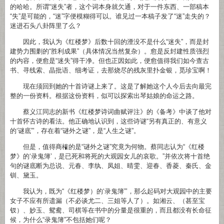
的哈哈。所谓“迷失”者，这个词本身就欠通，对于一件东西、一部稿本
“失”是可能的，“迷”字便模糊得可以。谁见过一本稿子发了“迷”走失的？
迷进石头八卦阵里了么？
因此，我认为《红楼梦》后数十回的湮没不是什么“迷失”，而是封
建势力围剿的“胜利成果”（具体情况当然复杂）。愈是反封建性质强烈
的内容，便愈是“迷失”得干净。但也正因如此，便愈值得我们如今查古
书、寻线索、晶批语、细考证，去那烧尽的残灰里扑金银，觅珍宝啊！
现在须回到她的十首诗谜上来了。这是了解她这个人今后去向最完
整的一份资料。根据这份资料，似可以探索出琴姑娘的命运之路。
蔡义江同志的新书《红楼梦诗词曲赋评注》的《备考》中谈了他对
十首怀古诗的看法。他正确地认识到，这些诗谜“另有真正的、有意义
的‘谜底”’，存在着“谜外之谜”，是“人生之谜”。
但是，值得商榷的是“谜外之谜”究竟为何物。蔡同志认为“《红楼
梦》的‘录鬼簿’，是已死和将死的大观园女儿的哀歌。”并依次将十首绝
句的谜底断为总说、元春、李纨、凤姐、晴雯、迎春、香菱、秦氏、金
钏、黛玉。
我认为，既为“《红楼梦）的‘录鬼簿”’，那么起码对大观园中的主要
女子不应有所遗漏（不必谈尤二、三姐等人了）。如湘云、（甚至宝
钗）、妙玉、鸳鸯、司棋等在书中的分量是很重的，而且都没有长命征
候，为什么“录鬼簿”不包括她们呢？