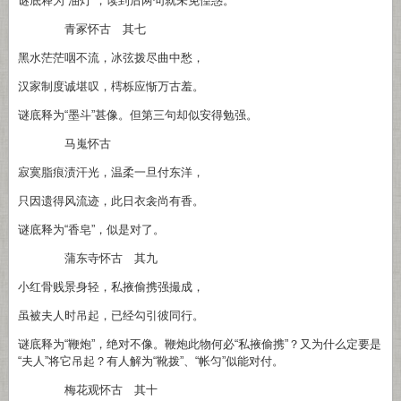
谜底释为“油灯”，读到后两句就未免惶惑。
青冢怀古 其七
黑水茫茫咽不流，冰弦拨尽曲中愁，
汉家制度诚堪叹，樗栎应惭万古羞。
谜底释为“墨斗”甚像。但第三句却似安得勉强。
马嵬怀古
寂寞脂痕渍汗光，温柔一旦付东洋，
只因遗得风流迹，此日衣衾尚有香。
谜底释为“香皂”，似是对了。
蒲东寺怀古 其九
小红骨贱景身轻，私掖偷携强撮成，
虽被夫人时吊起，已经勾引彼同行。
谜底释为“鞭炮”，绝对不像。鞭炮此物何必“私掖偷携”？又为什么定要是
“夫人”将它吊起？有人解为“靴拨”、“帐匀”似能对付。
梅花观怀古 其十