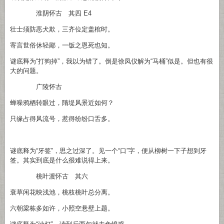
淮阴怀古 其四 E4
壮士须防恶犬欺，三齐位定盖棺时。
寄言世俗休轻鄙，一饭之恩死也知。
谜底释为“打狗掉”，我以为错了。倒是徐凤仪解为“马桶”似是。但也有很
大的问题。
广陵怀古
蝉噪鸦栖转眼过，隋堤风景近如何？
只缘占得风流号，惹得纷纷口舌多。
谜底释为“牙签”，思之过深了。见一个“口”字，便从柳树一下子想到牙
签。其实到底是什么很难说得上来。
桃叶渡怀古 其六
衰草闲花映浅池，桃枝桃叶总分离。
六朝梁栋多如许，小照空悬壁上题。