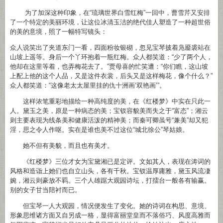
为了加深这种印象，在“琉璃世界白雪红梅”一回中，曹雪芹又安排
了一个特定的美丽环境，让这位冰清玉洁的绝代佳人塑造了一种超世俗
的美的意境，照了一幅特写镜头：
众人说笑出了夹道东门一看，四面粉妆银砌，忽见宝琴披着凫靥裘站在
山坡上遥等。身后一个丫环抱着一瓶红梅。众人都笑道：“少了两个人，
他却在这里等着，也弄梅花去了。”贾母喜的忙笑遭：“你们瞧，这山坡
上配上他的这个人品，又是这件衣裳，后头又是这样梅花，像个什么？”
众人都笑道：“这像老太太屋里挂的仇十洲画‘双艳画’”。
这样浓笔重彩地描绘一种高纯度的美，在《红楼梦》中实在只此一
人。黛玉之美，原是一种病态的美；宝钗容貌美而失之于“富态”；湘云
则主要表现为线条美和健康活泼的精神美；而秦可卿虽号“兼美”却又犯
淫，思之令人作呕。实在是谁也美不过这位“城北徐公”琴姑娘。
她不但有美貌，而且也有美才。
《红楼梦》三位才女为宝黛湘已是定评。文如其人，表现在涛词的
风格和造诣上她们也自立山头，各有千秋。宝钗温厚庸雅，黛玉风流凄
婉，湘云则豪放不羁。三个人雄踞大观园诗坛，打擂台一般各有输赢。
别的女子甘当陪衬而已。
但宝琴一人大观园，情况便发生了变化。她的诗词在构思、意境、
形象思维诸方面又自另成一格，显得富丽堂皇而不落俗巧、风度高雅而