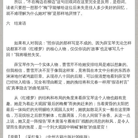
所以，“不在梅边在柳边”这句旧戏词在这里完全是反用，是怨词。
读者只要想一想那个“梅”字能够给这位后来失意佳人多少美好的回忆，
就不难理解为什么她对“柳”是那样地厌憎了。
六 结束语
如果有人对我说：“照你说的那样写是不成的。因为薛宝琴无论怎样
说都算不得《红楼梦》的核心人物，仅仅你说的‘故事’也足够写几十
回！”我将哑然失笑。
薛宝琴作为一个实体人物，曹雪芹不给她安排结局是难以想象的。
但我相信，曹雪芹决不至于像我这样笨，竟将我在本文中分析的东西赤
淋淋地付诸鸿篇巨章。从现存八十回的后期，可以很清楚地看到薛宝琴
已经转入暗场，完全有理由断定，她的挽结将和元春一样用“假语村言”
或“真事隐去”的曲笔描写。
从《红楼梦》的结构和布局的角度来看薛宝琴这个人物也颇有意
趣。她是为着赴大观园“最后的晚餐”而匆匆赶来的；当着黄昏的太阳把
最后一抹灿烂的光明赐给大观园儿女时，她犹如散花天女一般在这里降
临，万花缤纷之后群芳解体，红颜凋落，只在人间留下余香。从这一点
上说，她又是一阵报告“草木黄落兮雁南归’’残酷的消息的秋风，是令人
望而生畏的煞星，是一个到大观园中呐喊“解散”的值星官！
【原载】 《采红集》（中州古籍出版社99年版）