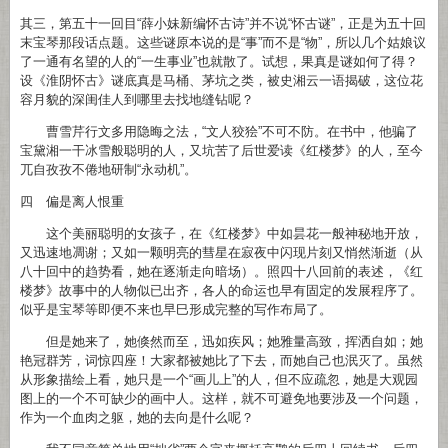
其三，第五十一回目“薛小妹新编怀古诗”并不说“怀古谜”，正是为五十回
末宝琴那段话点题。这些谜原本说的是“事”而不是“物”，所以几个姑娘议
了一通有名望的人的“一生事业”也就散了。试想，果真是谜如何了得？
设《淮阴怀古》谜底真是马桶、茅坑之类，被史湘云一语揭破，这位花
容月貌的深闺佳人到哪里去找地缝钻呢？
曹雪芹行文多用隐晦之法，“文人狡狯”不可不防。在书中，他骗了
宝黛湘一干冰雪般聪明的人，又坑苦了后世爱读《红楼梦》的人，至今
兀自孜孜不倦地研制“永动机”。
四 偏是离人恨重
这个美丽聪明的女孩子，在《红楼梦》中如昙花一般神秘地开放，
又迅速地凋谢；又如一颗明亮的彗星在寂夜中闪现片刻又悄然渐逝（从
八十回中的趋势看，她在逐渐走向暗场）。照四十八回前的表述，《红
楼梦》故事中的人物似已出齐，各人的命运也早有固定的发展程序了。
似乎是宝琴等即便不来也早巳形成完整的写作布局了。
但是她来了，她倏然而至，迅如疾风；她雅量高致，挥洒自如；她
艳冠群芳，词惊四座！大家都被她比了下去，而她自己也泯灭了。虽然
从形象描绘上看，她只是一个“画儿上”的人，但不应疏忽，她是大观园
图上的一个不可缺少的画中人。这样，就不可避免地要涉及一个问题，
作为一个血肉之躯，她的去向是什么呢？