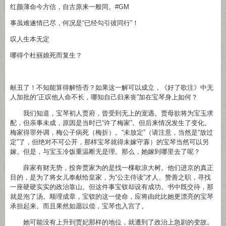
红颜薄命今方信，自古原来一般同。#GM
事虽难遂情已尽，何况是“已经勾引彼同行”！
叹人生本无定
哪得个杜丽娘死而复生？
献丑了！不知能算得解悟否？如果这一解可以成立，《好了歌注》中无
人加批的“正叹他人命不长，哪知自己归来丧”加在宝琴身上如何？
我们知道，宝琴初人贾府，曾受到无上的宠遇。贾母欲将为宝玉求
配，但亲事未成，原因是当时已“许了梅家”。但后来情况发生了变化。
梅家得罪外调，梅公子病死（梅折）。“未放定”（请注意，当然是“放过
定”了，但绝对不可公开，那样宝琴就得未嫁守寡）的宝琴当然可以另
嫁。但是，与宝玉冷饭重温断无是理。那么，她嫁到哪里去了呢？
薛家有财无势，投奔贾家为的是找一棵歇凉大树。他们进京的真正
目的，是为了将女儿奉献给皇家，为“公主侍读”才人、赞善之职，寻找
一座硬硬实实的政治靠山。但这件事宝钗却设有成功。书中既交待，那
就是泡了汤。顺理成章，宝钗的这一使命，应将由此比她更漂亮的宝琴
承担起来。而且果然如愿以偿，宝琴也入宫了。
她可能没有上升到贾妃那样的地位，就遭到了政治上急剧的变故。