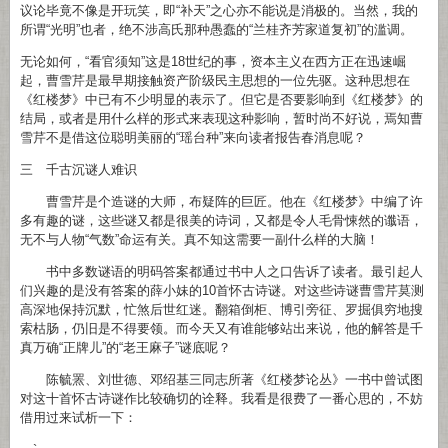
议论毕竟不像是开玩笑，即“补天”之心亦不能说是消极的。当然，我的
所谓“光明”也者，绝不涉高氏那种愚蠢的“兰桂齐芳家道复初”的滥调。
无论如何，“看官须知”这是18世纪的事，资本主义在西方正在迅速崛
起，曹雪芹是最早期接触资产阶级民主思想的一位先驱。这种思想在
《红楼梦》中已有不少明显的表示了。但它是否要影响到《红楼梦》的
结局，或者是用什么样的形式来表现这种影响，暂时尚不好说，焉知曹
雪芹不是借这位聪明美丽的“瑶台种”来向读者报告春消息呢？
三 千古沉谜人难识
曹雪芹是个造谜的大师，布疑阵的巨匠。他在《红楼梦》中编了许
多有趣的谜，这些谜又都是很美的诗词，又都是令人毛骨悚然的谶语，
无不与人物“气数”命运有关。真不知这需要一副什么样的大脑！
书中多数谜语的明码答案都通过书中人之口告诉了读者。最引起人
们兴趣的是没有答案的薛小妹的10首怀古诗谜。对这些诗谜曹雪芹莫测
高深地保持沉默，忙煞后世红迷。翻箱倒柜、博引旁征、罗掘俱穷地搜
索枯肠，仍旧是不得要领。而今天又有谁能够站出来说，他的解答是千
真万确“正牌儿”的“老王麻子”谜底呢？
陈毓罴、刘世德、邓绍基三同志所著《红楼梦论丛》一书中曾试图
对这十首怀古诗谜作比较确切的诠释。我看是很费了一番心思的，不妨
借用过来试析一下：