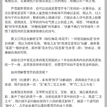
氛围悲凉。宝黛湘也只好放弃鼎足三分的地位，给她让出一席之地。
芦雪庭即景联诗，也可以说就是曹雪芹专门安排的一次赛诗会。这
次比赛谁是冠军？因各人鉴赏能力和标准不同难以妄拟。我认为，12人
抢句子作出来的诗；整体结构上很难讨好，只能从各人诗句意境上较量
优劣。据我拙见，宝琴的诗句在气势上占的是上风。请想，“绮袖笼金
貂”何等华贵典雅，“吟鞭指灞桥”何等豪壮，“伏象千峰凸”何等雄伟！作
惯了庭院诗的宝黛湘便很难出此佳句。
蔡义江同志在解析宝琴《咏红梅花·得花字》一诗曾说她似是“在作
自画像”。我认为很有见地。“春妆儿女”的“前身定是瑶台”仙嫒，她有着
“落霞”一般的姿色，面对着“流水空山”叹息着“无余雪（薛）”的命运，很
像她自身的写照。
实际生活中谁见过美得毫无瑕疵的人？外在的美和内在的美高度地
统一于一身，反而形容得有些架空。但曹雪芹却似乎是有意这样搞的。
如何理解曹雪芹的原意呢？
研究《红楼梦》的人，多有用“拆字”法解谜的，原因就在于此公喜
造谜。我不妨也来一试：“宝”者乃二宝之合称，“琴”乃二玉之今也！
如果我没有拆错，宝琴即当是宝玉、宝钗、黛玉、湘云诸美的合
影，集中了他们的美于一身，当然也就美于其中的任意一人。既是“二玉
之今”，我们就不必问她在前四十八回的毫无影响了。她是一个虚写的
“画中人”，几乎处处都可以看到曹雪芹的这个意图。