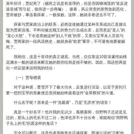
寅年卯月，贾妃死了（赐死之说是有道理的，但是否因柳湘莲的“造反进
逼皇城”而引起，值得进一步商榷）。接着，风云突变的形势急剧恶化，
贾府被抄，事连着薛家，一败俱败。这阵，她就非卷进去不可了。
薛家与贾家政治上的联系，必然促使她通过某种关系或自己直接出
面为贾家说项。不料却被忠顺王的势力打击或出卖，反而惹起“圣人”的
“龙心大怒”，下令追查她这种“妇人干政”的罪，又查出宝琴未人宫前与
梅、贾两家的一段风流艳史，她就身获“欺君”重罪，不可避免地要被赐
死了。
我相信，这是十首诗的真正谜底。当然，仅仅靠这10首深邃得如桃
花渊水一般的谜语来断言她的那些结局是很不够的。因此，我还想再提
出一些证据来说明我的结论：
（一）贾母赠裘
对于这种裘，曹雪芹下了极大功夫，反复进行渲染，以至于弄到只
要一想到宝琴的形象便总觉得她始终披着这件“金翠辉煌”的斗篷。
什么名字呢？原来是一件“凫靥裘”，乃是“无厌求”的谐音！
真是一个好名字！也许我的见识少，孤陋寡闻，但野鸭子总还是见
过的，那头上的毛长不过二分，色泽也并不十分出奇，谁能相信“用野鸭
子头上的毛”织裘这样的鬼话？
完全可以断定，这是作者用曲笔在讥讽薛家。即湘云说的“只配他