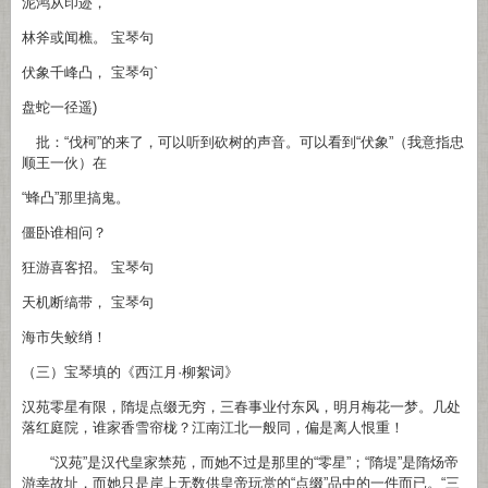
泥鸿从印迹，
林斧或闻樵。 宝琴句
伏象千峰凸， 宝琴句`
盘蛇一径遥)
批：“伐柯”的来了，可以听到砍树的声音。可以看到“伏象”（我意指忠
顺王一伙）在
“蜂凸”那里搞鬼。
僵卧谁相问？
狂游喜客招。 宝琴句
天机断缟带， 宝琴句
海市失鲛绡！
（三）宝琴填的《西江月·柳絮词》
汉苑零星有限，隋堤点缀无穷，三春事业付东风，明月梅花一梦。几处
落红庭院，谁家香雪帘栊？江南江北一般同，偏是离人恨重！
“汉苑”是汉代皇家禁苑，而她不过是那里的“零星”；“隋堤”是隋炀帝
游幸故址，而她只是岸上无数供皇帝玩赏的“点缀”品中的一件而已。“三