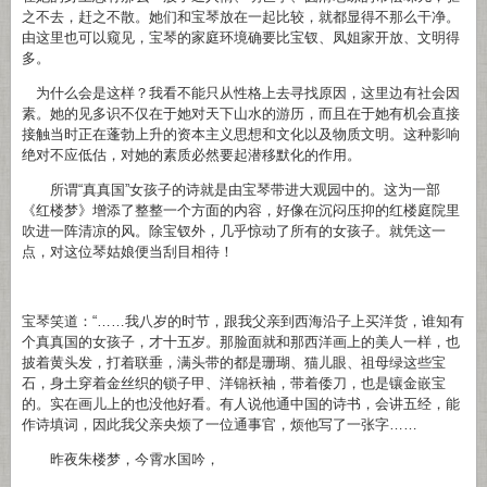
之不去，赶之不散。她们和宝琴放在一起比较，就都显得不那么干净。
由这里也可以窥见，宝琴的家庭环境确要比宝钗、凤姐家开放、文明得
多。
为什么会是这样？我看不能只从性格上去寻找原因，这里边有社会因
素。她的见多识不仅在于她对天下山水的游历，而且在于她有机会直接
接触当时正在蓬勃上升的资本主义思想和文化以及物质文明。这种影响
绝对不应低估，对她的素质必然要起潜移默化的作用。
所谓“真真国”女孩子的诗就是由宝琴带进大观园中的。这为一部
《红楼梦》增添了整整一个方面的内容，好像在沉闷压抑的红楼庭院里
吹进一阵清凉的风。除宝钗外，几乎惊动了所有的女孩子。就凭这一
点，对这位琴姑娘便当刮目相待！
宝琴笑道：“……我八岁的时节，跟我父亲到西海沿子上买洋货，谁知有
个真真国的女孩子，才十五岁。那脸面就和那西洋画上的美人一样，也
披着黄头发，打着联垂，满头带的都是珊瑚、猫儿眼、祖母绿这些宝
石，身土穿着金丝织的锁子甲、洋锦袄袖，带着倭刀，也是镶金嵌宝
的。实在画儿上的也没他好看。有人说他通中国的诗书，会讲五经，能
作诗填词，因此我父亲央烦了一位通事官，烦他写了一张字……
昨夜朱楼梦，今霄水国吟，