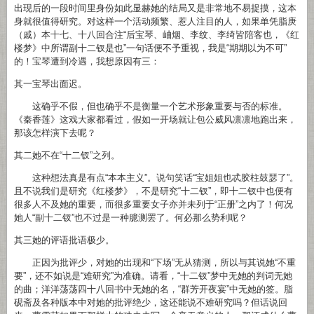
出现后的一段时间里身份如此显赫她的结局又是非常地不易捉摸，这本
身就很值得研究。对这样一个活动频繁、惹人注目的人，如果单凭脂庚
（戚）本十七、十八回合注“后宝琴、岫烟、李纹、李绮皆陪客也，《红
楼梦》中所谓副十二钗是也”一句话便不予重视，我是“期期以为不可”
的！宝琴遭到冷遇，我想原因有三：
其一宝琴出面迟。
这确乎不假，但也确乎不是衡量一个艺术形象重要与否的标准。
《秦香莲》这戏大家都看过，假如一开场就让包公威风凛凛地跑出来，
那该怎样演下去呢？
其二她不在“十二钗”之列。
这种想法真是有点“本本主义”。说句笑话“宝姐姐也忒胶柱鼓瑟了”。
且不说我们是研究《红楼梦》，不是研究“十二钗”，即十二钗中也便有
很多人不及她的重要，而很多重要女子亦并未列于“正册”之内了！何况
她人“副十二钗”也不过是一种臆测罢了。何必那么势利呢？
其三她的评语批语极少。
正因为批评少，对她的出现和“下场”无从猜测，所以与其说她“不重
要”，还不如说是“难研究”为准确。请看，“十二钗”梦中无她的判词无她
的曲；洋洋荡荡四十八回书中无她的名，“群芳开夜宴”中无她的签。脂
砚斋及各种版本中对她的批评绝少，这还能说不难研究吗？但话说回