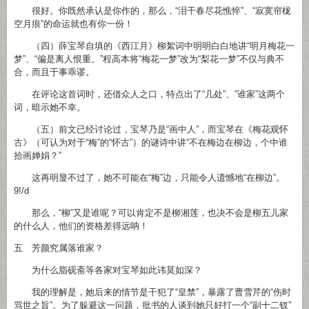
很好。你既然承认是你作的，那么，“泪干春尽花憔悴”、“寂寞帘栊
空月痕”的命运就也有你一份！
（四）薛宝琴自填的《西江月》柳絮词中明明白白地讲“明月梅花一
梦”、“偏是离人恨重。”程高本将“梅花一梦”改为“梨花一梦”不仅与典不
合，而且于事乖谬。
在评论这首词时，还借众人之口，特点出了“几处”、”谁家”这两个
词，暗示她不幸。
（五）前文已经讨论过，宝琴乃是“画中人”，而宝琴在《梅花观怀
古》（可认为对于“梅”的“怀古”）的谜诗中讲“不在梅边在柳边，个中谁
拾画婵娟？”
这再明显不过了，她不可能在“梅”边，只能令人遗憾地“在柳边”。
9!/d
那么，“柳”又是谁呢？可以肯定不是柳湘莲，也决不会是柳五儿家
的什么人，他们的资格差得远呐！
五 芳颜究属落谁家？
为什么脂砚斋等各家对宝琴如此讳莫如深？
我的理解是，她后来的情节是干犯了“皇禁”，暴露了曹雪芹的“伤时
骂世之旨”。为了躲避这一问题，批书的人谈到她只好打一个“副十二钗”