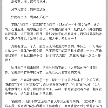
岛云蒸大海，岚气接丛林。
月本无古今，情缘自浅深，
汉南春历历，焉得不关心？
“西海”在哪里？“真真国”又在哪里？15岁的一个外国女孩子，通诗
书、会讲五经，能够用汉语作出水平很高的诗词，抵得上今日外国的皓
首汉学家，这可能吗？而且，看那女孩子的相貌装束，西洋味儿固然浓
厚，东洋气却也十足哩！那么，东方乎，抑西方乎？
真要有这么一个人，那是应该写进清史中去的。事实上，不可能存
在这么一个具体的外国女郎。然而曹雪芹却写得扎实得很，一点也不像
游戏笔墨，而且就怕你不信，起名曰“真真国”，意在表明是一点也不掺
假！
这只能用泛指来解释，泛指当时尚不能为世人所知的整个外部世
界。它要影响竹幕中的诗书、五经以及其他古老的文明。
至此，不妨索性再深思一步，探讨一下这首诗与本书正文的关系。
“朱楼梦”直译可得“红楼梦”，而这是昨夜的事了，“今霄”在“水国”（女儿
是水做骨肉）吟咏，朦胧中的大海、丛林、明月在激动着作者一颗向往
春天的心。这似是本诗的主题思想。
“白茫茫大地真干净”之后呢？春天毕竟还要再来的。《红楼梦》结
局不露一丝光明的说法我看倒值得考虑了。因为曹雪芹对于荣辱否泰的