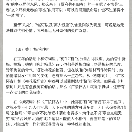
春”的事业尽付东风，那么余下（贾府共有四春）的一春呢？不恰是“三
春”么？只有元春的“事业”似尚可以（可以挽回颓败命运）也不过落得个
“一梦”罢了。
至于“几处”、“谁家”以及“离人恨重”的含意则较为明显，可说是她无
法排遣忧郁心情，面对命运无可奈何的曼声叹息。
（四）关于“梅”和“柳”
在宝琴的活动中和诗词里，“梅”和“柳”的分量占得很重。她的雪中折
梅、捧梅，她的《咏红梅花》诗，似都是以梅自喻，热爱梅花的风度、
赞颂梅花的骨气、讴歌梅花的艳丽。但在以“柳”为题材写作诗词时，她
的情绪就发生明显的变化，总有那么一点怨气。从《柳絮词》、《广陵
怀古》和《梅花观怀古》中都可以感受到她对“柳”的不满。如果说《柳
絮词》只是有点低沉哀怨的话，那么《广陵怀古》就近乎讥讽，还带有
一点淡淡的自我解嘲。
在《柳絮词》和《广陵怀古》中，她都把“柳”与“隋堤”联系了起来，
这就不能不引起人们沉思，天下有柳的地方可谓多矣，为什么偏要说“隋
堤”之柳呢？“章台柳”不比隋堤柳要出名得多？为什么不说“章台点缀无
穷”或“章台风景近如何”呢？这就不能使人不相信，曹雪芹笔下的琴姑
娘，对隋炀帝一样的昏淫暴君有着一种特殊的幽怨。