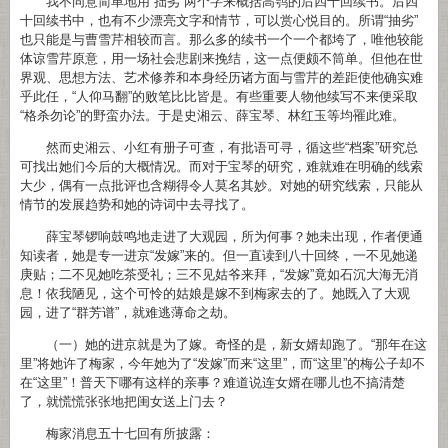
我不同意简单地用“拙劣”两个字来概括高鹗的后四十回续书。后四
十回续书中，也有不少漂亮文字和情节，可以赏心悦目的。所谓“抽劣”
也只能是与曹雪芹相较而言。那么多的续书一个一个都垮了，唯他较能
体谅雪芹原意，用一场社会悲剧来挽结，这一点便颇不筒单。但他在世
界观、思想方法、艺术修养和本身经历诸方面与雪芹的差距使他确实难
乎此任，“人仰马翻”的败笔比比皆是。有些重要人物他续写不来便采取
“格杀勿论”的野蛮办法。于是史湘云、薛宝琴、林红玉等均罹此难。
然而史湘云、小红有册子可查，有批语可寻，循这些“档案”研究总
可找出她们今后的大概情况。而对于宝琴的研究，难就难在明确的线索
大少，偶有一点批评也含糊得令人莫名其妙。对她的研究线索，只能从
情节的发展趋势和她的诗词中去寻找了。
薛宝琴锣响鼓鸣地走进了大观园，所为何事？她未出现，作者便通
知读者，她是专一进京“发嫁”来的。但一直读到八十回终，一不见她递
庚贴；二不见她吃茶受礼；三不见姑爷来拜，“发嫁”竟如石沉大海无消
息！依我陋见，这个可怜的姑娘是嫁不到梅家去的了。她既入了大观
园，进了“群芳谱”，就难逃薄命之劫。
（一）她的进京就是为了嫁。奇怪的是，新女婿却跑了。“那年在这
里”将她许了梅家，今年她为了“发嫁”而来“这里”，而“这里”的梅公子却不
在“这里”！普天下哪有这样的亲事？难道说连女婿在哪儿也不搞清楚
了，就慌慌张张地把闺女送上门去？
梅家消息五十七回有所披露：