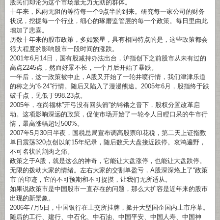
股民们却沦为这个市场最无力无助的群体。
十年来，风雨无阻的等待每一个9点半的到来。研究每一家公司的财务
状况，挖掘每一个行业，细心的琢磨监管层的每一个政策。每日里由此
增加了悲喜。
历数十年来的股市政策，多如繁星，具有相同特点的是，这些政策都会
很大程度的影响股市一段时间的涨跌。
2001年6月14日，国有股减持办法出台，沪指创下之前股市从未有过的
高点2245点，然而好景不长，一个月后开始了暴跌。
一年后，这一政策被中止，A股又开始了一轮井喷行情，我们津津乐道
的称之为“6·24”行情。随后又陷入了漫漫熊途。2005年6月，股指终于跌
破千点，见低于998.23点。
2005年，在尚福林”开弓没有回头箭”的锵锵之音下，股权分置改革启
动。这项影响深远的政策，促使市场开始了一轮令人目瞪口呆的牛市行
情，最高涨幅超过500%。
2007年5月30日半夜，国税总局宣布调高股票印花税，第二天上证指数
单日震荡320点创以前15年纪录，随后数天大盘接近跌停。哀鸿遍野，
不可名状的割肉之痛。
政策之于A股，就是这么的神奇，它能让大盘涨停，也能让大盘跌停。
无限的拨动大家的情绪。左右大家的交割单盈亏，A股深深烙上了“政策
市”的印迹，它的不可预期和不可捉摸，让我们无所适从。
如果说政策市是中国股市一直存在的问题，那么大扩容是近年来的股市
出现的新景象。
2006年7月5日，中国银行在上交所挂牌，掀开大型国企国内上市序幕。
随后的工行、建行、中石化、中石油、中国平安、中国人寿、中国神