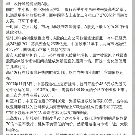
华、农行等纷纷登陆A股。
同时，中小板、创业板随后推出，银行近乎年年再融资来提高充足率，
以满足更多的放贷欲望，而中国平安上市第二年推出了1700亿的再融资
方案。吓坏了市场。
一时间，怨愤四起。市场用暴跌来发泄情绪。A股史上最大的“5·30”行情
就此收场。
辗转10年的创业板推出后，A股的上市公司数量迅速膨胀，今年已经完
成247起IPO，募集资金达2335亿元。中国股市21年来，共向市场融资
4.3万亿，圈钱成为它最为显赫的功绩。
股市无质量的扩容，上市公司数量无质量的增长，原本被冠以全球最贵
股票的A股市场转眼间接近成为最便宜的股票市场。而这一变化仅仅用
了几年时间。
高价发行在股市最狂热的时候出现，然而当热情冷却时，它却依然还
在。
2007年11月5日，中国石油在上交所挂牌，首日开盘价48.6元成为股民
心中永远的痛。2010年5月6日，海普瑞188.88元的价格在创业板上市，
而上市之时券商看到300元。
时至今日，中国石油股价不到10元，海普瑞复权股价不到60元。当年鼓
吹亚洲最赚钱的公司和认为海普瑞能上300元的机构们也不知了踪迹。
空留下领冠全球的”人造奇迹”和无以复加的辛酸。
三高发行，新股发行体制改革改了这么多年，我们现在看到的是依然是
70倍市盈率发行，机构不负责任的询价。然后迅速推向市场，让广大股
民消化。