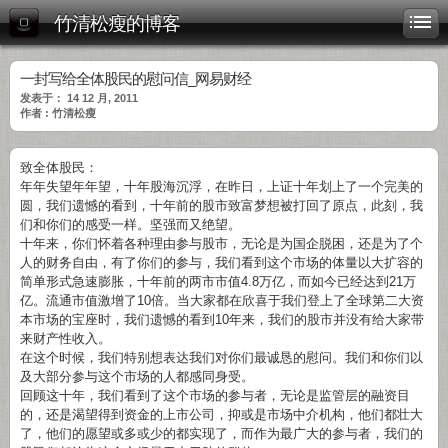
竹清松瘦的博客
一封写给全体股民的慰问信_网易财经
发表于： 14 12 月, 2011
作者 : 竹清松瘦
致全体股民：
年年失望年年望，十年股海沉浮，在昨日，上证十年划上了一个完美的
圆，我们遗憾的看到，十年前的股市致富梦想被打回了原点，此刻，我
们和你们的感受一样。坚强而又绝望。
十年来，你们怀着各种理由参与股市，无论是为国企脱困，还是为了个
人的财务自由，有了你们的参与，我们看到这个市场的体量以大扩容的
简单形式急速膨胀，十年前的两市市值4.8万亿，而如今已经达到21万
亿。流通市值激增了10倍。当大家都在欣喜于我们登上了全球第二大资
本市场的宝座时，我们遗憾的看到10年来，我们的股市并没有给大家带
来财产性收入。
在这个时候，我们特别想表达我们对你们最诚恳的慰问。我们和你们以
及大部分参与这个市场的人都感同身受。
回顾这十年，我们看到了这个市场的参与者，无论是监管层的融资目
的，还是渴望得到资金的上市公司，抑或是市场中介机构，他们都壮大
了，他们的愿望或多或少的都实现了，而作为最广大的参与者，我们的