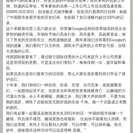
随着IPO的批量发行，有进无退的中国股市迎来了前所未有的包装上市
潮，快速的证券化，带来要命的后果—上市公司上市后业绩迅速变脸。
2009年10月30日，创业板正式揭开帷幕，首批28只股票同日挂牌，刷新
了中国股市多股齐发的历史纪录。也刷新了首日涨幅均超过100%的记
录。
这个承载着培育三高六新企业、培育像Google这样的世界级高科技企业
梦想的融资市场，市场给予他们高发行价、高市盈率、高超募资金，倾
注了所有的支持和关注，然而遗憾的是，两年来我们没有看到Google出
现的迹象，我们看到了汉王科技、国联水产这样的上市即告亏损，业绩
大变脸的公司。
传闻国际板要来了，通过吸引国际优秀的大公司来提升上市公司质量，
这是管理层的意图，可是这次你们害怕了，每每传闻一出，股市旋即暴
跌。
如果说卖出是你们最有力的话语权，那么大家欣喜的看到你们学会了保
护自己。
十年来，我们和你们一样彷徨、欣喜、失望、兴尽悲来，喜怒频繁变
幻，一如股指起伏不定。也曾多次听闻有投资者跳楼身亡，以极端的方
式退出市场，令人不甚唏嘘、扼腕之余，我们要大声的疾呼，不要为短
期的涨跌，牺牲了还能创造无限价值的生命 个体。做一个识盈虚之有数
的股民。
我们有必要一起重温吴敬琏老先生2001年的话：“中国的股市很像一个
赌场，而且很不规范。赌场里面也有规矩 ，比如你不能看别人的牌。而
我们这里呢，有些人可以看别人的牌，可以作弊，可以搞诈骗。坐庄、
炒作、操纵股价这种活动可以说是登峰 造极。”