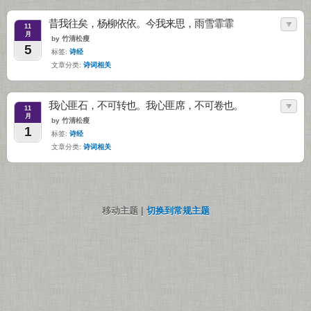
昔我往矣，杨柳依依。今我来思，雨雪霏霏
11
月
by 竹清松瘦
5
标签:
诗经
文章分类:
诗词相关
我心匪石，不可转也。我心匪席，不可卷也。
11
月
by 竹清松瘦
1
标签:
诗经
文章分类:
诗词相关
移动主题 |
切换到常规主题