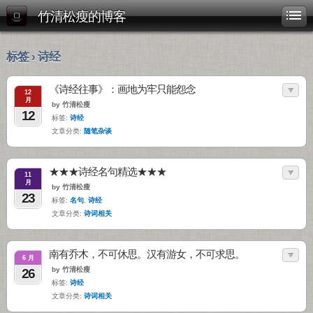
竹清松瘦的博客
标签 › 诗经
《诗经往事》：画地为牢只能怨念
12
月
by 竹清松瘦
12
标签:
诗经
文章分类:
随笔杂谈
★★★诗经名句精选★★★
11
月
by 竹清松瘦
23
标签:
名句
,
诗经
文章分类:
诗词相关
南有乔木，不可休思。汉有游女，不可求思。
6 月
by 竹清松瘦
26
标签:
诗经
文章分类:
诗词相关