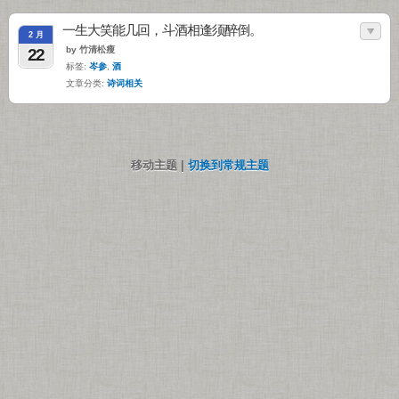
一生大笑能几回，斗酒相逢须醉倒。
2 月
by 竹清松瘦
22
标签:
岑参
,
酒
文章分类:
诗词相关
移动主题 |
切换到常规主题