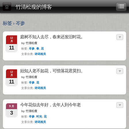
竹清松瘦的博客
标签 › 岑参
庭树不知人去尽，春来还发旧时花。
12
月
by 竹清松瘦
11
标签:
岑参
,
春
,
花
文章分类:
诗词相关
始知人老不如花，可惜落花君莫扫。
12
月
by 竹清松瘦
11
标签:
岑参
,
花
文章分类:
诗词相关
今年花似去年好，去年人到今年老
9 月
by 竹清松瘦
3
标签:
岑参
,
时光
,
花
文章分类:
诗词相关