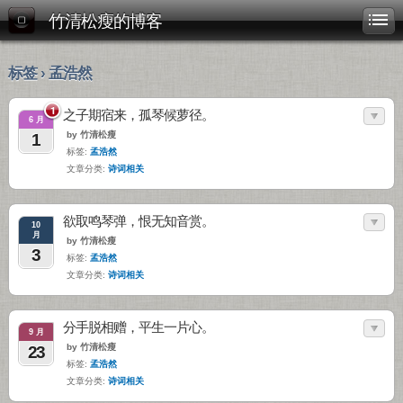
竹清松瘦的博客
标签 › 孟浩然
1
之子期宿来，孤琴候萝径。
6 月
by 竹清松瘦
1
标签:
孟浩然
文章分类:
诗词相关
欲取鸣琴弹，恨无知音赏。
10
月
by 竹清松瘦
3
标签:
孟浩然
文章分类:
诗词相关
分手脱相赠，平生一片心。
9 月
by 竹清松瘦
23
标签:
孟浩然
文章分类:
诗词相关