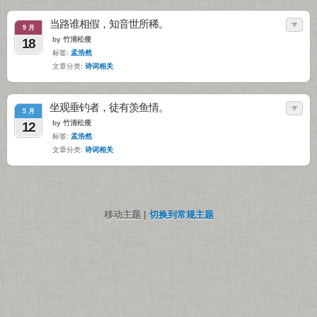
当路谁相假，知音世所稀。
9 月
by 竹清松瘦
18
标签:
孟浩然
文章分类:
诗词相关
坐观垂钓者，徒有羡鱼情。
5 月
by 竹清松瘦
12
标签:
孟浩然
文章分类:
诗词相关
移动主题 |
切换到常规主题